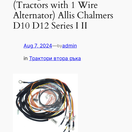
(Tractors with 1 Wire
Alternator) Allis Chalmers
D10 D12 Series I II
Aug 7, 2024
—
admin
by
in
Трактори втора ръка