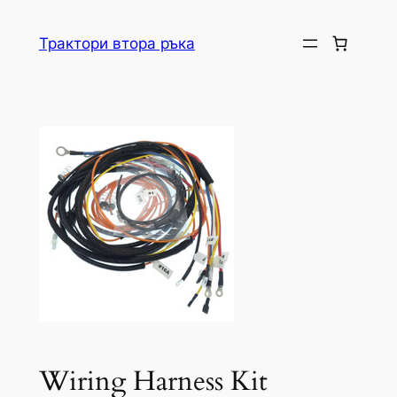
Skip
to
Трактори втора ръка
content
Wiring Harness Kit