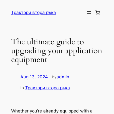
Skip
to
Трактори втора ръка
content
The ultimate guide to
upgrading your application
equipment
Aug 13, 2024
—
admin
by
in
Трактори втора ръка
Whether you’re already equipped with a