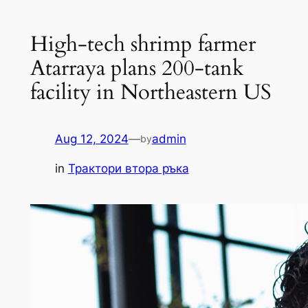
High-tech shrimp farmer
Atarraya plans 200-tank
facility in Northeastern US
Aug 12, 2024
—
admin
by
in
Трактори втора ръка