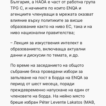
България, а НАОА е част от работна група
TPG C, и начините по които ENQA и
агенциите членуващи в мрежата оказват
влияние върху политиките за висше
образование както на ниво ЕС, така и на
ниво национални правителства;
– Лекция за изкуствения интелект в
образованието, включваща актуални
данни и дискусии по темата, и др.
По време на заседанието на общото
събрание бяха проведени избори за
запълване на пост в Борда на ENQA за
период от шест месеца, поради
преждевременно напускане на един от
членовете на борда. На нейно място
бреше избран Péter Levente Lakatos (MAB,