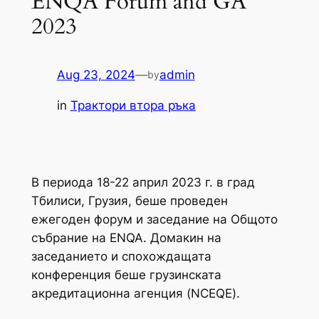
ENQA Forum and GA
2023
Aug 23, 2024
—
admin
by
in
Трактори втора ръка
В периода 18-22 април 2023 г. в град
Тбилиси, Грузия, беше проведен
ежегоден форум и заседание на Общото
събрание на ENQA. Домакин на
заседанието и спохождащата
конференция беше грузинската
акредитационна агенция (NCEQE).