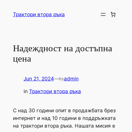
Skip
to
Трактори втора ръка
content
Надеждност на достъпна
цена
Jun 21, 2024
—
admin
by
in
Трактори втора ръка
С над 30 години опит в продажбата брез
интернет и над 10 години в поддръжката
на трактори втора ръка. Нашата мисия е