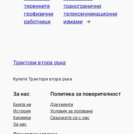
теренните
трансгранични
геофизични
телекомуникационни
работници
измами
→
Трактори втора ръка
Купете Трактори втора ръка
За нас
Политика за поверителност
Екипа ни
Документи
История
Условия за ползване
Кариери
Свържете се с нас
За нас