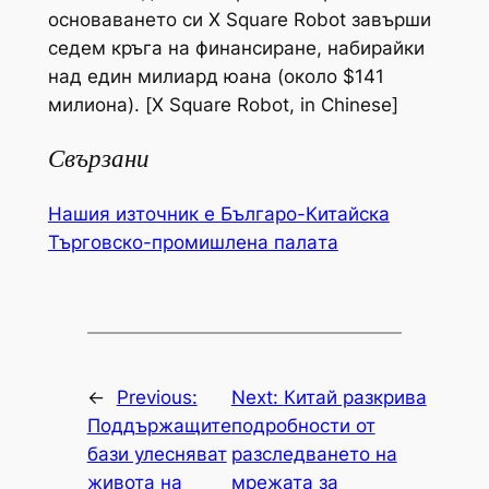
основаването си X Square Robot завърши
седем кръга на финансиране, набирайки
над един милиард юана (около $141
милиона). [X Square Robot, in Chinese]
Свързани
Нашия източник е Българо-Китайска
Търговско-промишлена палaта
←
Previous:
Next:
Китай разкрива
Поддържащите
подробности от
бази улесняват
разследването на
живота на
мрежата за