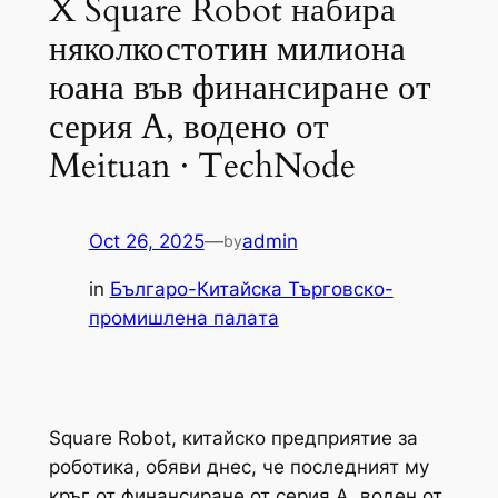
X Square Robot набира
няколкостотин милиона
юана във финансиране от
серия A, водено от
Meituan · TechNode
Oct 26, 2025
—
admin
by
in
Българо-Китайска Търговско-
промишлена палaта
Square Robot, китайско предприятие за
роботика, обяви днес, че последният му
кръг от финансиране от серия A, воден от