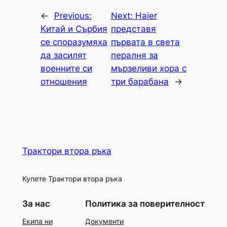
←
Previous:
Next:
Haier
Китай и Сърбия
представя
се споразумяха
първата в света
да засилят
пералня за
военните си
мързеливи хора с
отношения
три барабана
→
Трактори втора ръка
Купете Трактори втора ръка
За нас
Политика за поверителност
Екипа ни
Документи