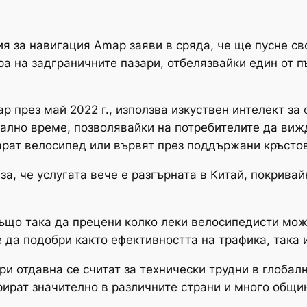
я за навигация Amap заяви в сряда, че ще пусне св
ра на задграничните пазари, отбелязвайки един от 
ap през май 2022 г., използва изкуствен интелект за
еално време, позволявайки на потребителите да виж
арат велосипед или вървят през поддържани кръсто
аза, че услугата вече е разгърната в Китай, покрива
ъщо така да прецени колко леки велосипедисти може
 да подобри както ефективността на трафика, така и
ри отдавна се считат за технически трудни в глобал
рират значително в различните страни и много общи