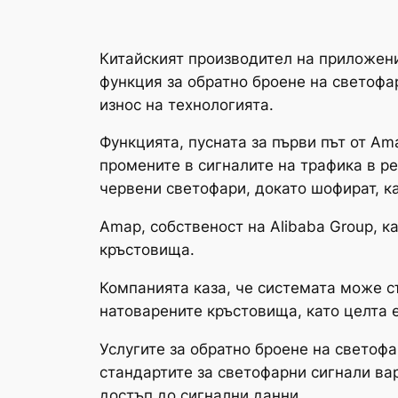
Китайският производител на приложени
функция за обратно броене на светофа
износ на технологията.
Функцията, пусната за първи път от Am
промените в сигналите на трафика в р
червени светофари, докато шофират, к
Amap, собственост на Alibaba Group, к
кръстовища.
Компанията каза, че системата може с
натоварените кръстовища, като целта е
Услугите за обратно броене на светофа
стандартите за светофарни сигнали ва
достъп до сигнални данни.