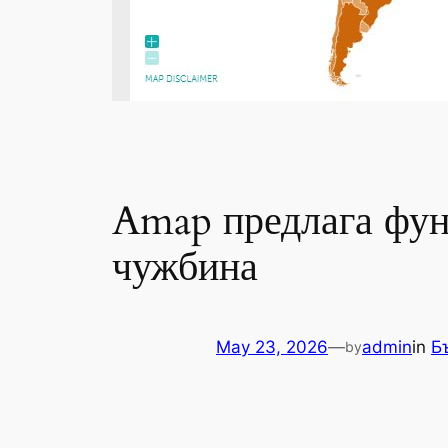
Amap предлага функ
чужбина
May 23, 2026
—
admin
in
Б
by