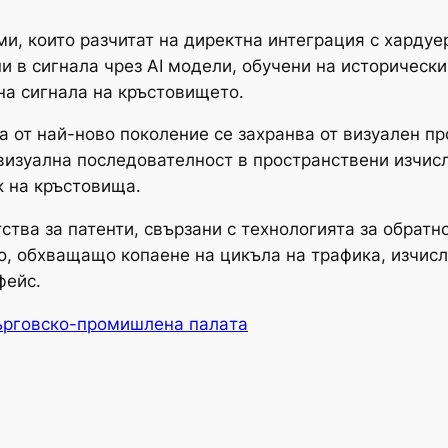
и, които разчитат на директна интеграция с хардуе
 в сигнала чрез AI модели, обучени на исторически
на сигнала на кръстовището.
а от най-ново поколение се захранва от визуален 
изуална последователност в пространствени изчисл
к на кръстовища.
ства за патенти, свързани с технологията за обратн
ио, обхващащо копаене на цикъла на трафика, изчисл
фейс.
ърговско-промишлена палaта