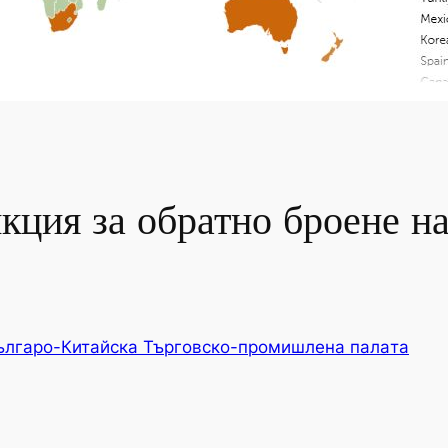
ция за обратно броене на
ългаро-Китайска Търговско-промишлена палaта