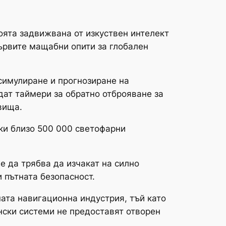
оята задвижвана от изкуствен интелект
първите мащабни опити за глобален
 симулиране и прогнозиране на
дат таймери за обратно отброяване за
вища.
йки близо 500 000 светофарни
 да трябва да изчакат на силно
 пътната безопасност.
ната навигационна индустрия, тъй като
нски системи не предоставят отворен