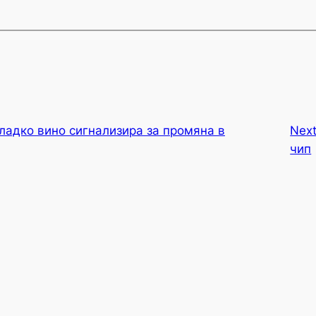
ладко вино сигнализира за промяна в
Nex
чип