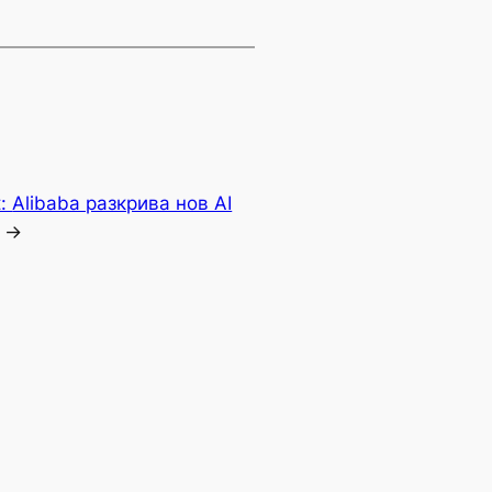
t:
Alibaba разкрива нов AI
→