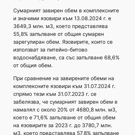
Сумарният завирен обем в комплексните
и значими язовири към 13.08.2024 г. е
3649,3 млн. м3, което представлява
55,8% запълване от общия сумарен
зарегулиран обем. Язовирите, които се
използват за питейно-битово
водоснабдяване, са със запълване 68,6%
от общия обем.
При сравнение на завирените обеми на
комплексните язовири към 31.07.2024 г.
спрямо тези към 31.07.2023 г. се
забелязва, че сумарният завирен обем е
намалял с около 20% от 4680,8 млн. м3,
което е 71,6% запълване от общия обем
на язовирите за 2023 г. до 3780,7 млн.
м3, което представлява 57,8% запълване