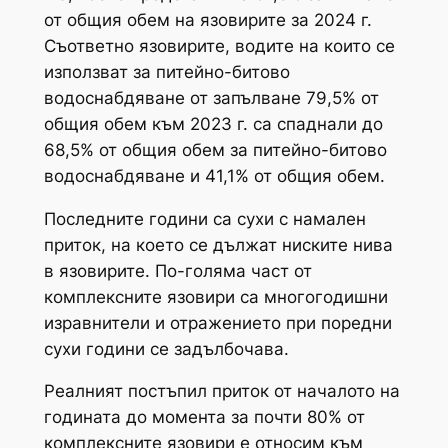
от общия обем на язовирите за 2024 г.
Съответно язовирите, водите на които се
използват за питейно-битово
водоснабдяване от запълване 79,5% от
общия обем към 2023 г. са спаднали до
68,5% от общия обем за питейно-битово
водоснабдяване и 41,1% от общия обем.
Последните години са сухи с намален
приток, на което се дължат ниските нива
в язовирите. По-голяма част от
комплексните язовири са многогодишни
изравнители и отражението при поредни
сухи години се задълбочава.
Реалният постъпил приток от началото на
годината до момента за почти 80% от
комплексните язовири е относим към