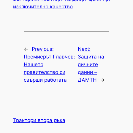
изключително качество
←
Previous:
Next:
Премиерът Главчев:
Защита на
Нашето
личните
правителство си
данни –
свърши работата
ДАМТН
→
Трактори втора ръка