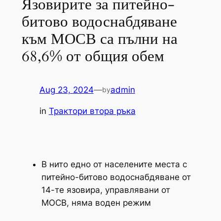
Язовирите за питейно-
битово водоснабдяване
към МОСВ са пълни на
68,6% от общия обем
Aug 23, 2024
—
admin
by
in
Трактори втора ръка
В нито едно от населените места с
питейно-битово водоснабдяване от
14-те язовира, управлявани от
МОСВ, няма воден режим