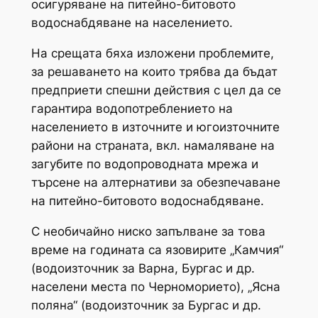
осигуряване на питейно-битовото
водоснабдяване на населението.
На срещата бяха изложени проблемите,
за решаването на които трябва да бъдат
предприети спешни действия с цел да се
гарантира водопотреблението на
населението в източните и югоизточните
райони на страната, вкл. намаляване на
загубите по водопроводната мрежа и
търсене на алтернативи за обезпечаване
на питейно-битовото водоснабдяване.
С необичайно ниско запълване за това
време на годината са язовирите „Камчия“
(водоизточник за Варна, Бургас и др.
населени места по Черноморието), „Ясна
поляна“ (водоизточник за Бургас и др.