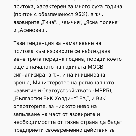
притока, характерен за много суха година
(приток с обезпеченост 95%), в т.ч.
язовирите „Тича“, „Камчия“, „Ясна поляна“
и „Асеновец“.
Тази тенденция за намаляване на
притока към язовирите се наблюдава
вече трета поредна година, поради което
още в началото на годината МОСВ
сигнализира, в т.ч. и на инициирана
среща, Министерство на регионалното
развитие и благоустройството (МРРБ),
„Български ВиК Холдинг“ ЕАД и ВиК
операторите, за ниското ниво на
запълване на част от язовирите и
необходимостта от тяхна страна да бъдат
предприети своевременно действия за