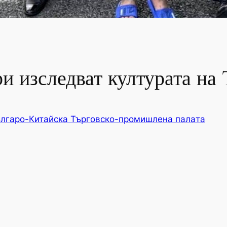
и изследват културата н
лгаро-Китайска Търговско-промишлена палaта