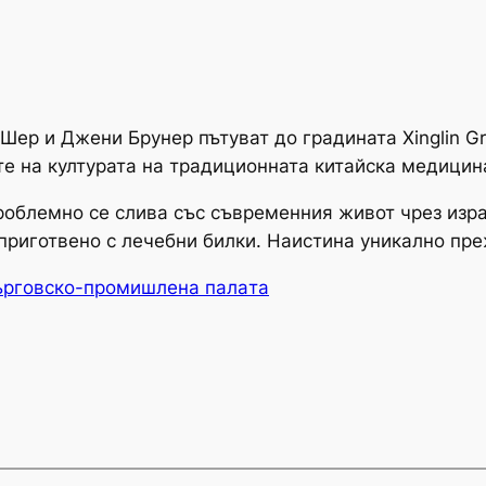
ер и Джени Брунер пътуват до градината Xinglin G
те на културата на традиционната китайска медицин
проблемно се слива със съвременния живот чрез изр
приготвено с лечебни билки. Наистина уникално пр
ърговско-промишлена палaта