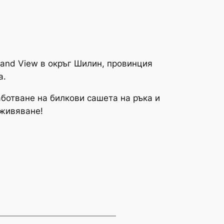
rand View в окръг Шилин, провинция
а.
аботване на билкови сашета на ръка и
еживяване!