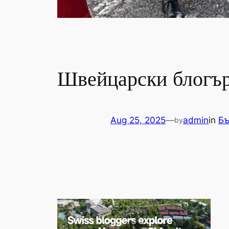
Швейцарски блогър
Aug 25, 2025
—
admin
in
Бъ
by