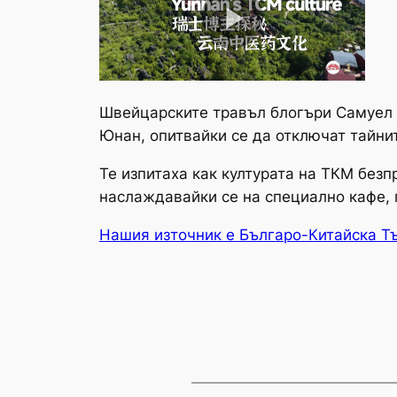
Швейцарските травъл блогъри Самуел Ш
Юнан, опитвайки се да отключат тайни
Те изпитаха как културата на ТКМ без
наслаждавайки се на специално кафе, 
Нашия източник е Българо-Китайска Т