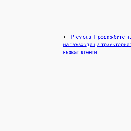
←
Previous:
Продажбите на
на “възходяща траектория”
казват агенти