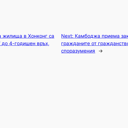
 жилища в Хонконг са
Next:
Камбоджа приема зак
 до 4-годишен връх,
гражданите от гражданств
споразумения
→