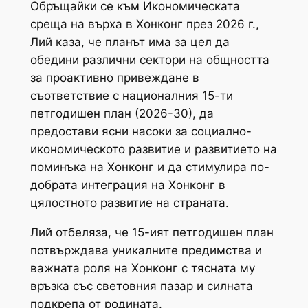
Обръщайки се към Икономическата
среща на върха в Хонконг през 2026 г.,
Лий каза, че планът има за цел да
обедини различни сектори на общността
за проактивно привеждане в
съответствие с националния 15-ти
петгодишен план (2026-30), да
предостави ясни насоки за социално-
икономическото развитие и развитието на
поминъка на Хонконг и да стимулира по-
добрата интеграция на Хонконг в
цялостното развитие на страната.
Лий отбеляза, че 15-ият петгодишен план
потвърждава уникалните предимства и
важната роля на Хонконг с тясната му
връзка със световния пазар и силната
подкрепа от родината.