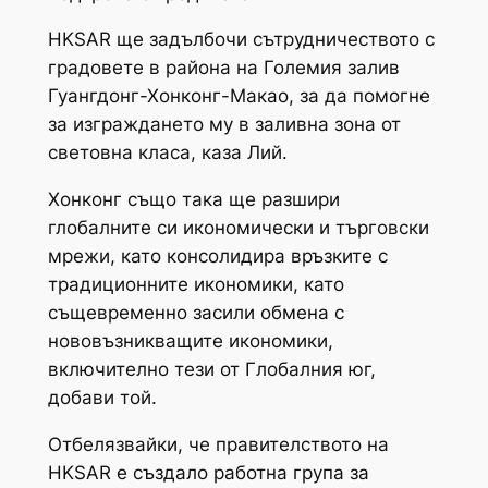
HKSAR ще задълбочи сътрудничеството с
градовете в района на Големия залив
Гуангдонг-Хонконг-Макао, за да помогне
за изграждането му в заливна зона от
световна класа, каза Лий.
Хонконг също така ще разшири
глобалните си икономически и търговски
мрежи, като консолидира връзките с
традиционните икономики, като
същевременно засили обмена с
нововъзникващите икономики,
включително тези от Глобалния юг,
добави той.
Отбелязвайки, че правителството на
HKSAR е създало работна група за