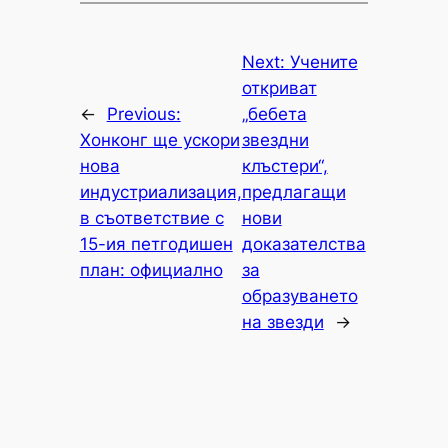
Next:
Учените
откриват
←
Previous:
„бебета
Хонконг ще ускори
звездни
нова
клъстери“,
индустриализация,
предлагащи
в съответствие с
нови
15-ия петгодишен
доказателства
план: официално
за
образуването
на звезди
→