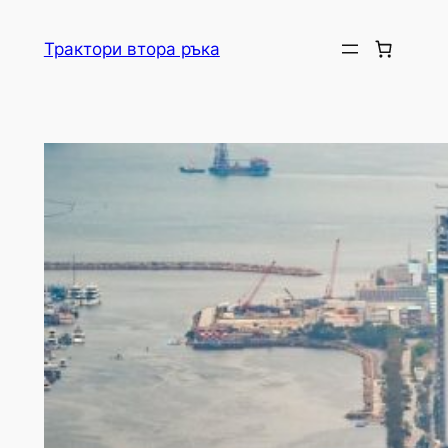
Skip
to
Трактори втора ръка
content