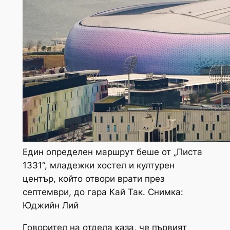
Един определен маршрут беше от „Писта
1331“, младежки хостел и културен
център, който отвори врати през
септември, до гара Кай Так. Снимка:
Юджийн Лий
Говорител на отдела каза, че първият