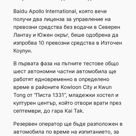
Baidu Apollo International, която вече
получи два лиценза за управление на
превозни средства без водачи в Северен
Лантау и Южен окръг, беше одобрена да
изпробва 10 превозни средства в Източен
Коулун.
В първата фаза на пътните тестове общо
шест автономни частни автомобила ще
работят едновременно в определено
време в районите Kowloon City и Kwun
Tong от “Писта 1331“, младежки хостел и
културен център, който отвори врати през
септември, до гара Kai Tak.
Резервен оператор ще бъде разположен в
автомобила по време на изпитанието, за