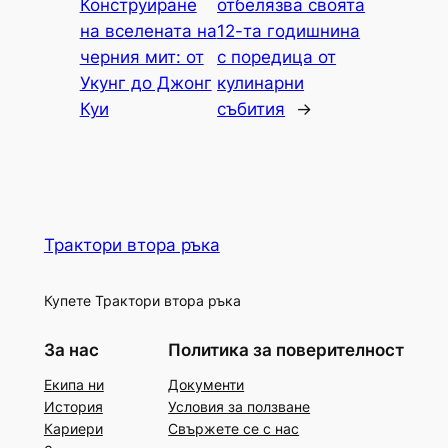
Конструиране
отбелязва своята
на вселената на
12-та годишнина
черния мит: от
с поредица от
Укунг до Джонг
кулинарни
Куи
събития
→
Трактори втора ръка
Купете Трактори втора ръка
За нас
Политика за поверителност
Екипа ни
Документи
История
Условия за ползване
Кариери
Свържете се с нас