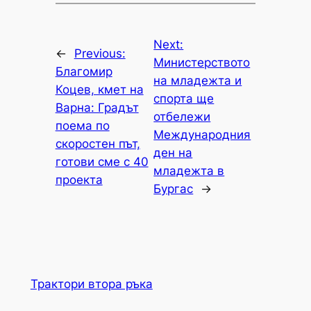
Next:
←
Previous:
Министерството
Благомир
на младежта и
Коцев, кмет на
спорта ще
Варна: Градът
отбележи
поема по
Международния
скоростен път,
ден на
готови сме с 40
младежта в
проекта
Бургас
→
Трактори втора ръка