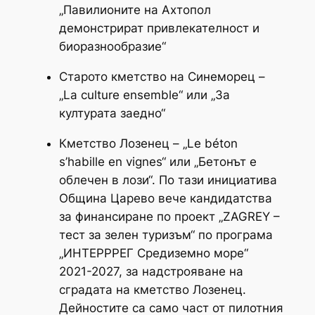
„Павилионите на Ахтопол
демонстрират привлекателност и
биоразнообразие“
Старото кметство на Синеморец –
„La culture ensemble“ или „За
културата заедно“
Кметство Лозенец – „Le béton
s’habille en vignes“ или „Бетонът е
облечен в лози“. По тази инициатива
Община Царево вече кандидатства
за финансиране по проект „ZAGREY –
тест за зелен туризъм“ по програма
„ИНТЕРРРЕГ Средиземно море“
2021-2027, за надстрояване на
сградата на кметство Лозенец.
Дейностите са само част от пилотния