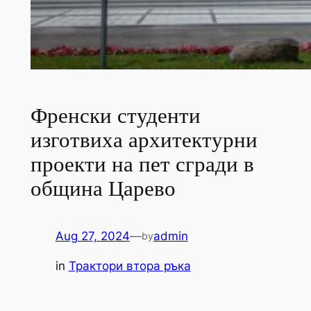
Френски студенти
изготвиха архитектурни
проекти на пет сгради в
община Царево
Aug 27, 2024
—
admin
by
in
Трактори втора ръка