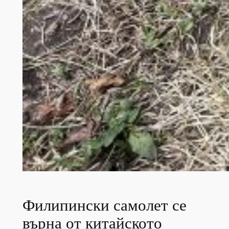
Филипински самолет се
върна от китайското