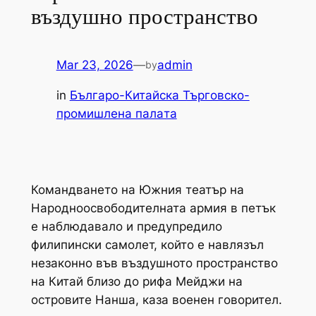
въздушно пространство
Mar 23, 2026
—
admin
by
in
Българо-Китайска Търговско-
промишлена палaта
Командването на Южния театър на
Народноосвободителната армия в петък
е наблюдавало и предупредило
филипински самолет, който е навлязъл
незаконно във въздушното пространство
на Китай близо до рифа Мейджи на
островите Нанша, каза военен говорител.