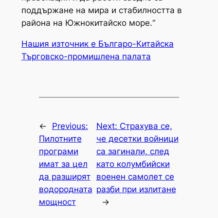
поддържане на мира и стабилността в
района на Южнокитайско море.“
Нашия източник е Българо-Китайска
Търговско-промишлена палaта
←
Previous:
Next:
Страхува се,
Пилотните
че десетки войници
програми
са загинали, след
имат за цел
като колумбийски
да разширят
военен самолет се
водородната
разби при излитане
мощност
→