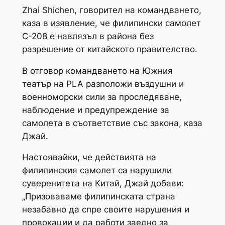
Zhai Shichen, говорител на командването,
каза в изявление, че филипински самолет
C-208 е навлязъл в района без
разрешение от китайското правителство.
В отговор командването на Южния
театър на PLA разположи въздушни и
военноморски сили за проследяване,
наблюдение и предупреждение за
самолета в съответствие със закона, каза
Джай.
Настоявайки, че действията на
филипинския самолет са нарушили
суверенитета на Китай, Джай добави:
„Призоваваме филипинската страна
незабавно да спре своите нарушения и
провокации и да работи заедно за