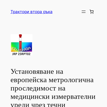
Skip
to
Трактори втора ръка
content
Установяване на
европейска метрологична
проследимост на
медицински измервателни
уреди чрез течни