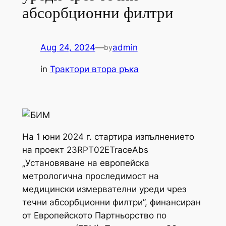
абсорбционни филтри
Aug 24, 2024
—
admin
by
in
Трактори втора ръка
На 1 юни 2024 г. стартира изпълнението
на проект 23RPT02ETraceAbs
„Установяване на европейска
метрологична проследимост на
медицински измервателни уреди чрез
течни абсорбционни филтри”, финансиран
от Европейското Партньорство по