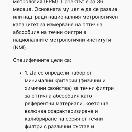
метрология (ЕРМ). Проектът е за 36
месеца. Основната му цел е да се развие
или надгради националния метрологичен
капацитет за измерване на оптична
абсорбция на течни филтри в
националните метрологични институти
(NMI).
Специфичните цели са:
1. Да се определи набор от
минимални критерии (физични и
химични свойства) за течни филтри
за оптична абсорбция като
референтни материали, което ще
включва охарактеризиране и
калибриране на серия от течни
филтри с различни състав и