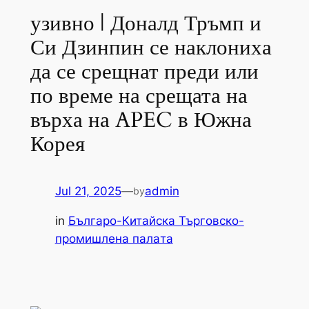
узивно | Доналд Тръмп и
Си Дзинпин се наклониха
да се срещнат преди или
по време на срещата на
върха на APEC в Южна
Корея
Jul 21, 2025
—
admin
by
in
Българо-Китайска Търговско-
промишлена палaта