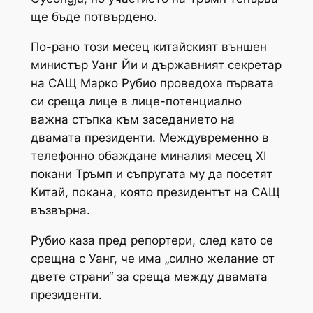
ще бъде потвърдено.
По-рано този месец китайският външен
министър Уанг Йи и държавният секретар
на САЩ Марко Рубио проведоха първата
си среща лице в лице-потенциално
важна стъпка към заседанието на
двамата президенти. Междувременно в
телефонно обаждане миналия месец XI
покани Тръмп и съпругата му да посетят
Китай, покана, която президентът на САЩ
възвърна.
Рубио каза пред репортери, след като се
срещна с Уанг, че има „силно желание от
двете страни“ за среща между двамата
президенти.