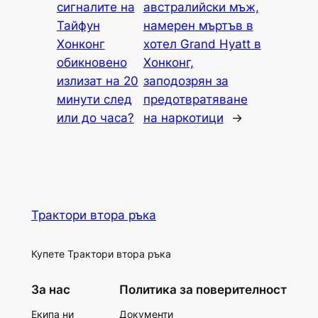
сигналите на
австралийски мъж,
Тайфун
намерен мъртъв в
Хонконг
хотел Grand Hyatt в
обикновено
Хонконг,
излизат на 20
заподозрян за
минути след
предотвратяване
или до часа?
на наркотици
→
Трактори втора ръка
Купете Трактори втора ръка
За нас
Политика за поверителност
Екипа ни
Документи