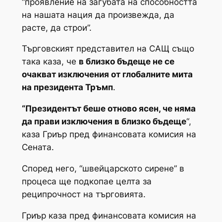
“проявление на загубата на способността
на нашата нация да произвежда, да
расте, да строи”.
Търговският представител на САЩ също
така каза, че
в близко бъдеще не се
очакват изключения от глобалните мита
на президента Тръмп
.
“Президентът беше отново ясен, че няма
да прави изключения в близко бъдеще
“,
каза Гриър пред финансовата комисия на
Сената.
Според него, “швейцарското сирене” в
процеса ще подкопае целта за
реципрочност на търговията.
Гриър каза пред финансовата комисия на