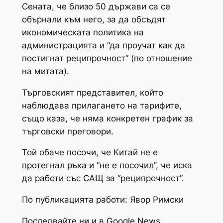
Сената, че близо 50 държави са се
обърнали към него, за да обсъдят
икономическата политика на
администрацията и “да проучат как да
постигнат реципрочност” (по отношение
на митата).
Търговският представител, който
наблюдава прилагането на тарифите,
също каза, че няма конкретен график за
търговски преговори.
Той обаче посочи, че Китай не е
протегнал ръка и “не е посочил”, че иска
да работи със САЩ за “реципрочност”.
По публикацията работи: Явор Римски
Последвайте ни и в Google News