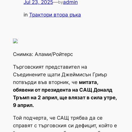
Jul 23, 2025
—
admin
by
in
Трактори втора ръка
Снимка: Алами/Ройтерс
Търговският представител на
Съединените щати Джеймисън Гриър
потвърди във вторник, че
митата,
обявени от президента на САЩ Доналд
Тръмп на 2 април, ще влязат в сила утре,
9 април.
Той подчерта, че САЩ трябва да се
справят с търговския си дефицит, който е