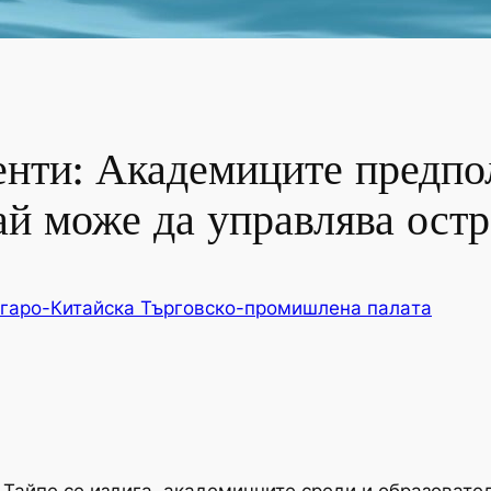
нти: Академиците предпол
й може да управлява остр
гаро-Китайска Търговско-промишлена палaта
Тайпе се издига, академичните среди и образовател