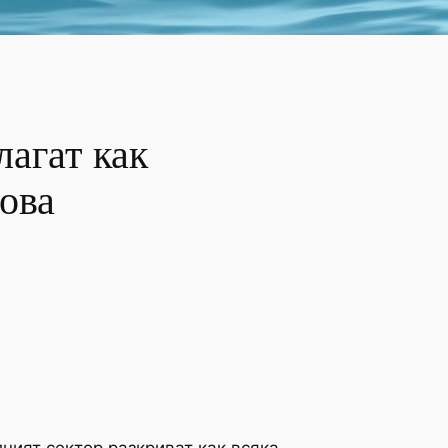
агат как
ова
ният сектор разкриват как всяка