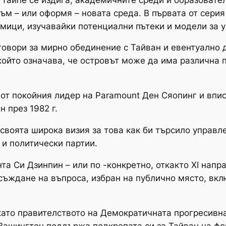
към – или оформя – новата среда. В първата от сери
мици, изучавайки потенциални пътеки и модели за у
овори за мирно обединение с Тайван и евентуално 
който означава, че островът може да има различна 
от покойния лидер на Paramount Ден Сяопинг и впис
 през 1982 г.
своята широка визия за това как би търсило управл
 и политически партии.
та Си Дзинпин – или по -конкретно, откакто XI напр
бсъждане на въпроса, избран на публично място, вк
 като правителството на Демократичната прогресивн
 Вашингтон поддържа подкрепата си за Тайван на фо