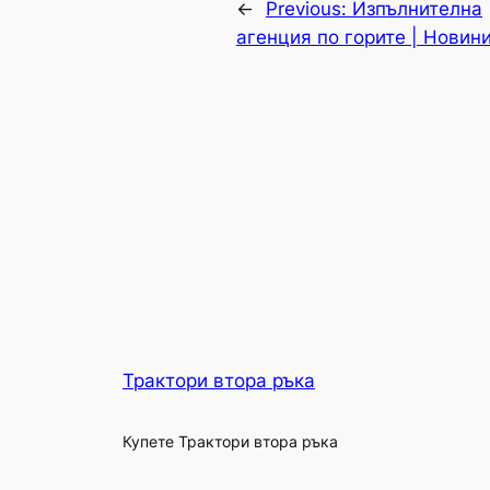
←
Previous:
Изпълнителна
агенция по горите | Новин
Трактори втора ръка
Купете Трактори втора ръка