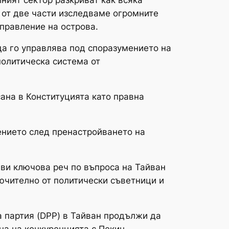
я от две части изследваме огромните
правление на острова.
да го управлява под споразумението на
политическа система от
ана в Конституцията като правна
ението след пренастройването на
ави ключова реч по въпроса на Тайван
лючително от политически съветници и
а партия (DPP) в Тайван продължи да
на на конкуренцията с Пекин.