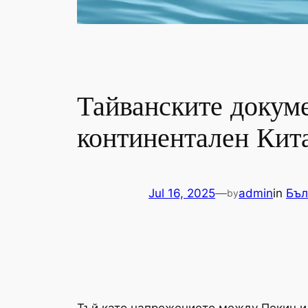
Тайванските докуме
континентален Кита
Jul 16, 2025
—
admin
in
Бъл
by
Тъй като напрежението между Пекин и 