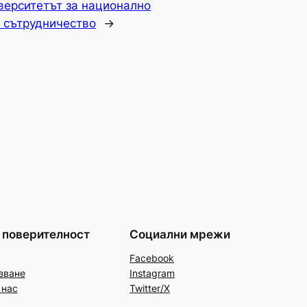
верситетът за национално
а сътрудничество
→
 поверителност
Социални мрежи
Facebook
зване
Instagram
 нас
Twitter/X