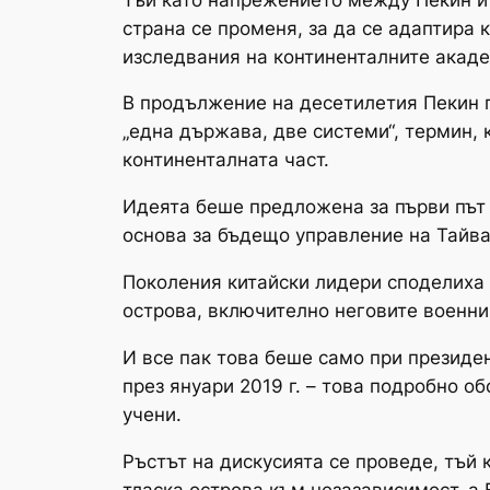
страна се променя, за да се адаптира 
изследвания на континенталните акаде
В продължение на десетилетия Пекин г
„една държава, две системи“, термин, 
континенталната част.
Идеята беше предложена за първи път 
основа за бъдещо управление на Тайван
Поколения китайски лидери споделиха 
острова, включително неговите военни
И все пак това беше само при президен
през януари 2019 г. – това подробно о
учени.
Ръстът на дискусията се проведе, тъй
тласка острова към незазависимост, а