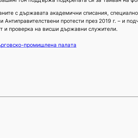
аните с държавата академични списания, специално 
и Антиправителствени протести през 2019 г. – и под
т и проверка на висши държавни служители.
ърговско-промишлена палaта