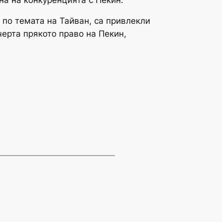
по темата на Тайван, са привлекли
черта прякото право на Пекин,