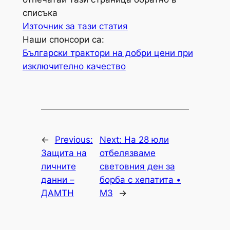
списъка
Източник за тази статия
Наши спонсори са:
Български трактори на добри цени при
изключително качество
←
Previous:
Next:
На 28 юли
Защита на
отбелязваме
личните
световния ден за
данни –
борба с хепатита •
ДАМТН
МЗ
→