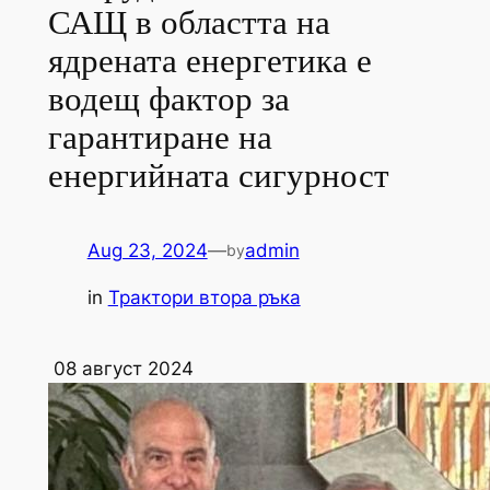
САЩ в областта на
ядрената енергетика е
водещ фактор за
гарантиране на
енергийната сигурност
Aug 23, 2024
—
admin
by
in
Трактори втора ръка
08 август 2024