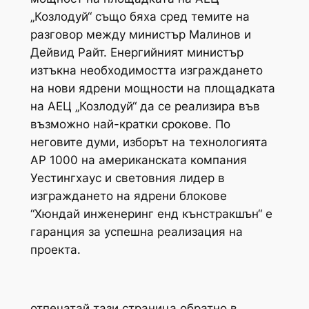
„Козлодуй“ също бяха сред темите на
разговор между министър Малинов и
Дейвид Райт. Енергийният министър
изтъкна необходимостта изграждането
на нови ядрени мощности на площадката
на АЕЦ „Козлодуй“ да се реализира във
възможно най-кратки срокове. По
неговите думи, изборът на технологията
АР 1000 на американската компания
Уестингхаус и световния лидер в
изграждането на ядрени блокове
“Хюндай инженеринг енд кънстракшън“ е
гаранция за успешна реализация на
проекта.
отпечатай тази страница обратно в