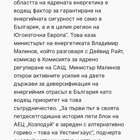
областта на ядрената енергетика е
водещ фактор за гарантиране на
енергийната сигурност не само в
България, а и в целия регион на
Югоизточна Европа“. Това каза
министърът на енергетиката Владимир
Малинов, който разговаря с Дейвид Райт,
комисар в Комисията за ядрено
регулиране на САЩ. Министър Малинов
открои активните усилия на двете
държави за диверсификация на
енергийния отрасъл в България като
водещ приоритет на това
сътрудничество. „За първи път в своята
петдесетгодишна история пети блок на
АЕЦ „Козлодуй“ е зареден с алтернативно
гориво – това на Уестингхаус“, подчерта