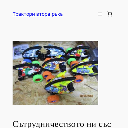
Skip
to
Трактори втора ръка
content
Сътрудничеството ни със