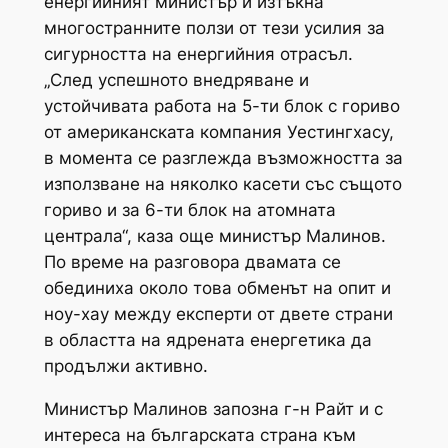
енергийният министър и изтъкна
многостранните ползи от тези усилия за
сигурността на енергийния отрасъл.
„След успешното внедряване и
устойчивата работа на 5-ти блок с гориво
от американската компания Уестингхасу,
в момента се разглежда възможността за
използване на няколко касети със същото
гориво и за 6-ти блок на атомната
централа“, каза още министър Малинов.
По време на разговора двамата се
обединиха около това обменът на опит и
ноу-хау между експерти от двете страни
в областта на ядрената енергетика да
продължи активно.
Министър Малинов запозна г-н Райт и с
интереса на българската страна към