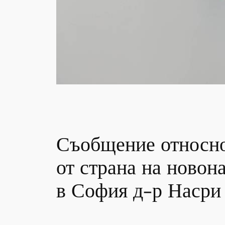
Съобщение относно
от страна на новон
в София д-р Наср