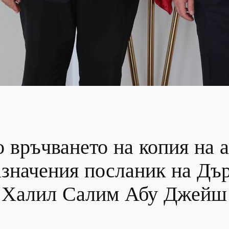
 връчването на копия на 
азначения посланик на Дъ
и Халил Салим Абу Джейш