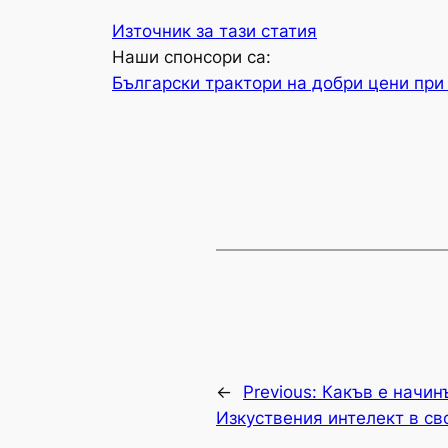
Източник за тази статия
Наши спонсори са:
Български трактори на добри цени при
←
Previous:
Какъв е начин
Изкуствения интелект в св