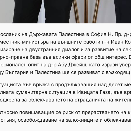
 посланик на Държавата Палестина в София Н. Пр. 
аместник-министъра на външните работи г-н Иван К
изиране на двустранния диалог и за развитие на сект
рно-правна база във всички сфери от общ интерес. В
есионален опит на д-р Абу Джейш, като изрази увер
у България и Палестина ще се развиват с възходящ
итуацията във връзка с продължаващия над десет м
алната хуманитарна ситуация в Ивицата Газа, във в
одкрепа за облекчаването на страданията на жители
тносно повишаващия се риск от прерастването на к
 огъня, освобождаване на заложниците и облекчава