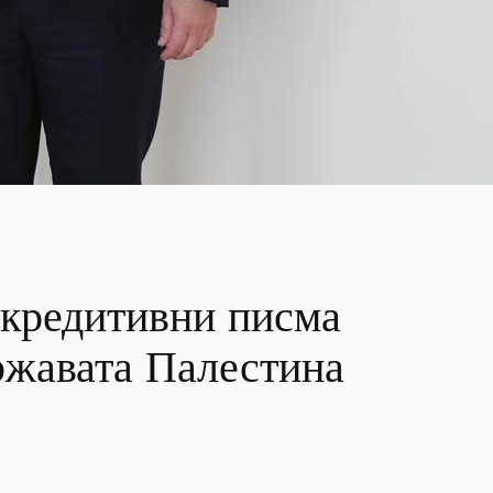
акредитивни писма
ржавата Палестина