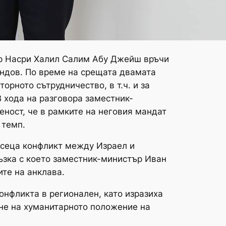
д-р Насри Халил Салим Абу Джейш връчи
ондов. По време на срещата двамата
орното сътрудничество, в т.ч. и за
 хода на разговора заместник-
еност, че в рамките на неговия мандат
 темп.
есеца конфликт между Израел и
ръзка с което заместник-министър Иван
те на анклава.
онфликта в регионален, като изразиха
не на хуманитарното положение на