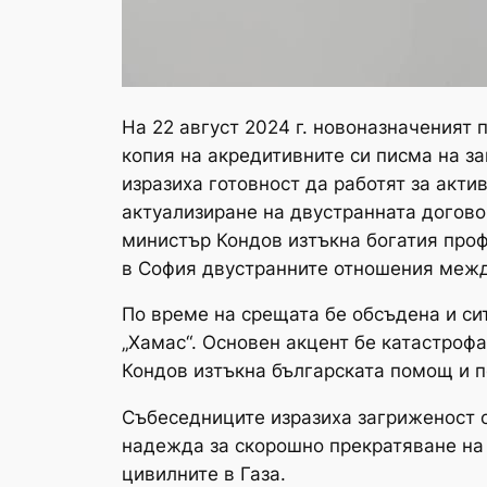
На 22 август 2024 г. новоназначеният
копия на акредитивните си писма на з
изразиха готовност да работят за актив
актуализиране на двустранната догово
министър Кондов изтъкна богатия проф
в София двустранните отношения межд
По време на срещата бе обсъдена и с
„Хамас“. Основен акцент бе катастроф
Кондов изтъкна българската помощ и п
Събеседниците изразиха загриженост о
надежда за скорошно прекратяване на
цивилните в Газа.