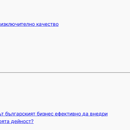
 изключително качество
ът българският бизнес ефективно да внедри
оята дейност?