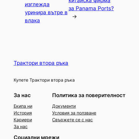
китайска фирма
изглежда
за Panama Ports?
уринира вътре в
→
влака
Трактори втора ръка
Купете Трактори втора ръка
За нас
Политика за поверителност
Екипа ни
Документи
История
Условия за ползване
Кариери
Свържете се с нас
За нас
Социални мрежи