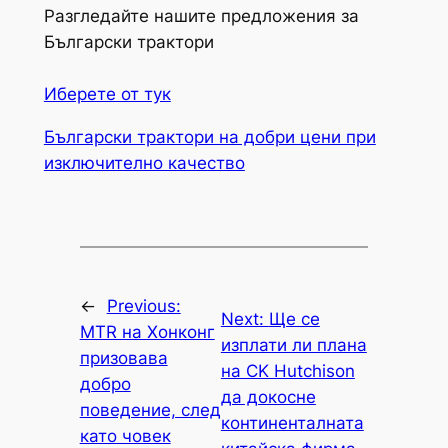
Разгледайте нашите предложения за
Български трактори
Иберете от тук
Български трактори на добри цени при
изключително качество
←
Previous:
Next:
Ще се
MTR на Хонконг
изплати ли плана
призовава
на CK Hutchison
добро
да докосне
поведение, след
континенталната
като човек