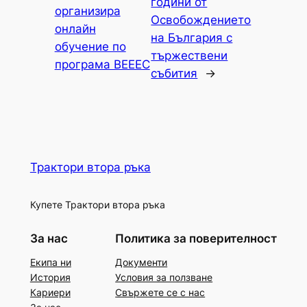
години от
организира
Освобождението
онлайн
на България с
обучение по
тържествени
програма ВЕЕЕС
събития
→
Трактори втора ръка
Купете Трактори втора ръка
За нас
Политика за поверителност
Екипа ни
Документи
История
Условия за ползване
Кариери
Свържете се с нас