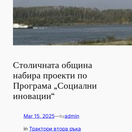
Столичната община
набира проекти по
Програма „Социални
иновации“
Mar 15, 2025
—
admin
by
in
Трактори втора ръка