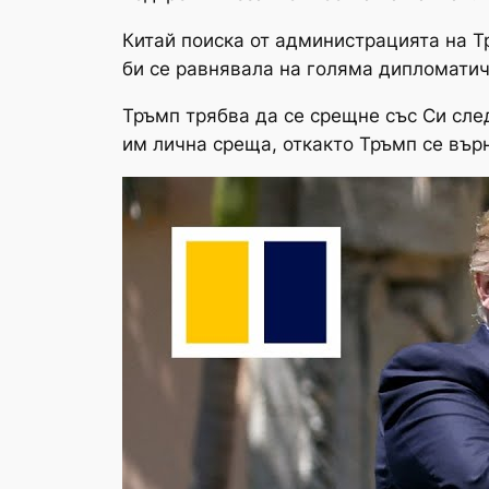
Китай поиска от администрацията на Т
би се равнявала на голяма дипломатич
Тръмп трябва да се срещне със Си сле
им лична среща, откакто Тръмп се върн