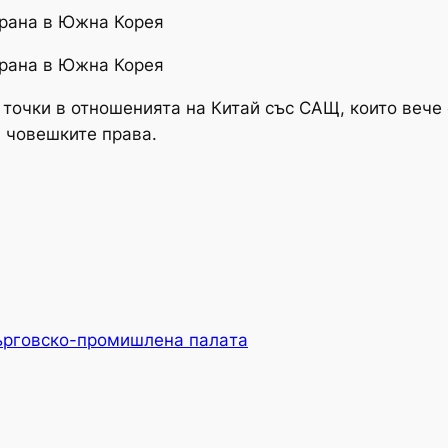
ирана в Южна Корея
ирана в Южна Корея
 точки в отношенията на Китай със САЩ, които вече 
и човешките права.
ърговско-промишлена палaта