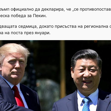
ръмп официално да декларира, че „се противопоставя
еска победа за Пекин.
дващата седмица, докато присъства на регионална 
а на поста през януари.