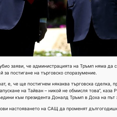
био заяви, че администрацията на Тръмп няма да с
й за постигане на търговско споразумение.
яват, е, че ще постигнем някаква търговска сделка, 
апускане на Тайван – никой не обмисля това“, каза 
съедини към президента Доналд Тръмп в Доха на път 
ови настояването на САЩ да променят дългогодишна