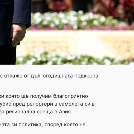
е откаже от дългогодишната подкрепа
при която ще получим благоприятно
Рубио пред репортери в самолета си в
за регионална среща в Азия.
та си политика, според която не