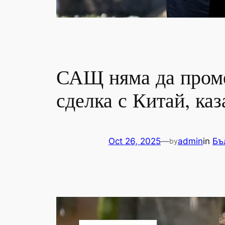
САЩ няма да промен
сделка с Китай, ка
Oct 26, 2025
—
admin
in
Бъ
by