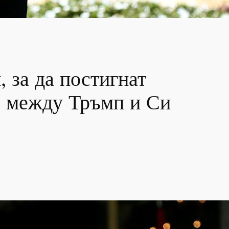
 за да постигнат
те между Тръмп и Си