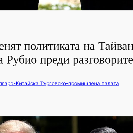
ят политиката на Тайван,
за Рубио преди разговори
лгаро-Китайска Търговско-промишлена палaта