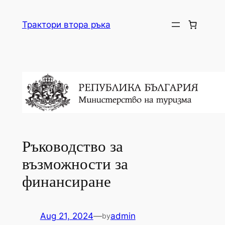
Skip
to
Трактори втора ръка
content
Ръководство за
възможности за
финансиране
Aug 21, 2024
—
admin
by