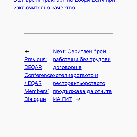
изключително качество
←
Next:
Сериозен брой
Previous:
работещи без трудови
DEQAR
договори в
Conference
хотелиерството и
/ EQAR
ресторантьорството
Members’
продължава да отчита
Dialogue
ИА ГИТ
→