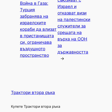
Война в Газа:
Израел и
Турция
отказват визи
забранява на
на палестински
израелските
служители за
кораби да влизат
срещата на
в пристанищата
върха на ООН
си, ограничава
за
въздушното
държавността
пространство
→
Трактори втора ръка
Купете Трактори втора ръка