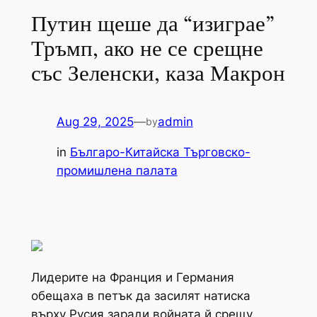
Путин щеше да “изиграе”
Тръмп, ако не се срещне
със Зеленски, каза Макрон
Aug 29, 2025
—
admin
by
in
Българо-Китайска Търговско-
промишлена палaта
Лидерите на Франция и Германия
обещаха в петък да засилят натиска
върху Русия заради войната й срещу