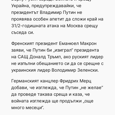
Украйна, предупреждавайки, че
президентът Владимир Путин не
проявява особен апетит да сложи край на
31/2-годишната атака на Москва срещу
съседа си.
Френският президент Еманюел Макрон
заяви, че Путин би „изиграл“ президента
на САЩ Доналд Тръмп, ако руският лидер
не изпълни обещанието си да се срещне с
украинския лидер Володимир Зеленски.
Германският канцлер Фридрих Мерц
добави, че изглежда, че Путин „не желае“
да проведе такава среща и каза, че
войната изглежда ще продължи „още
много месеци“.