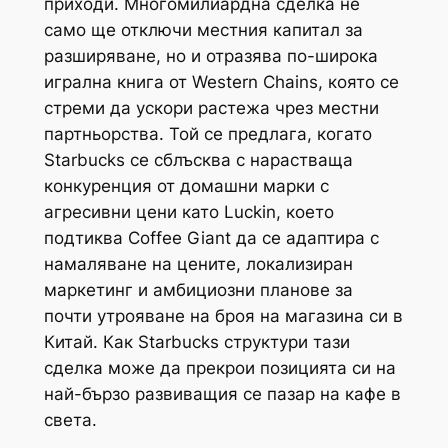
приходи. Многомилиардна сделка не
само ще отключи местния капитал за
разширяване, но и отразява по-широка
игрална книга от Western Chains, която се
стреми да ускори растежа чрез местни
партньорства. Той се предлага, когато
Starbucks се сблъсква с нарастваща
конкуренция от домашни марки с
агресивни цени като Luckin, което
подтиква Coffee Giant да се адаптира с
намаляване на цените, локализиран
маркетинг и амбициозни планове за
почти утрояване на броя на магазина си в
Китай. Как Starbucks структури тази
сделка може да прекрои позицията си на
най-бързо развиващия се пазар на кафе в
света.