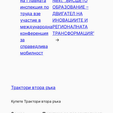
на Главната
Next:
„ВИСШЕТО
инспекция по
ОБРАЗОВАНИЕ –
труда взе
ДВИГАТЕЛ НА
участие в
ИНОВАЦИИТЕ И
международна
РЕГИОНАЛНАТА
конференция
ТРАНСФОРМАЦИЯ“
за
→
справедлива
мобилност
Трактори втора ръка
Купете Трактори втора ръка