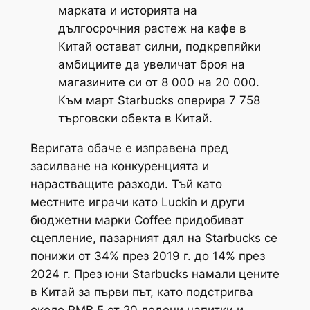
марката и историята на
дългосрочния растеж на кафе в
Китай остават силни, подкрепяйки
амбициите да увеличат броя на
магазините си от 8 000 на 20 000.
Към март Starbucks оперира 7 758
търговски обекта в Китай.
Веригата обаче е изправена пред
засилване на конкуренцията и
нарастващите разходи. Тъй като
местните играчи като Luckin и други
бюджетни марки Coffee придобиват
сцепление, пазарният дял на Starbucks се
понижи от 34% през 2019 г. до 14% през
2024 г. През юни Starbucks намали цените
в Китай за първи път, като подстригва
около RMB 5 от 20 ледени напитки и