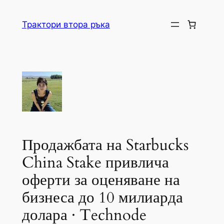
Skip
to
Трактори втора ръка
content
Продажбата на Starbucks
China Stake привлича
оферти за оценяване на
бизнеса до 10 милиарда
долара · Technode