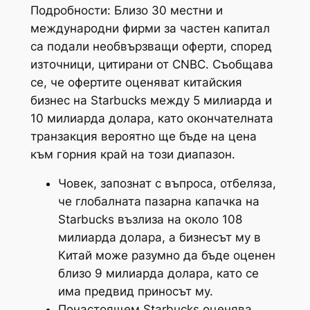
Подробности: Близо 30 местни и
международни фирми за частен капитал
са подали необвързващи оферти, според
източници, цитирани от CNBC. Съобщава
се, че офертите оценяват китайския
бизнес на Starbucks между 5 милиарда и
10 милиарда долара, като окончателната
транзакция вероятно ще бъде на цена
към горния край на този диапазон.
Човек, запознат с въпроса, отбеляза,
че глобалната пазарна капачка на
Starbucks възлиза на около 108
милиарда долара, а бизнесът му в
Китай може разумно да бъде оценен
близо 9 милиарда долара, като се
има предвид приносът му.
Понастоящем Starbucks оценява