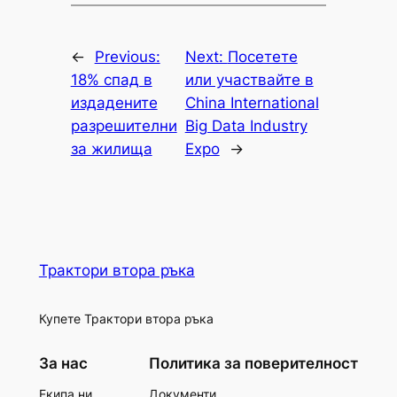
←
Previous:
Next:
Посетете
18% спад в
или участвайте в
издадените
China International
разрешителни
Big Data Industry
за жилища
Expo
→
Трактори втора ръка
Купете Трактори втора ръка
За нас
Политика за поверителност
Екипа ни
Документи