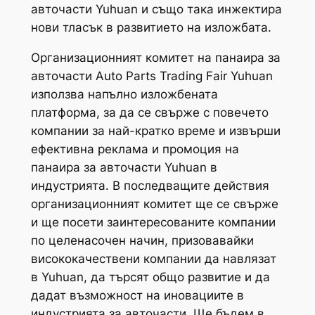
авточасти Yuhuan и също така инжектира
нови тласък в развитието на изложбата.
Организационният комитет на панаира за
авточасти Auto Parts Trading Fair Yuhuan
използва напълно изложбената
платформа, за да се свърже с повечето
компании за най-кратко време и извърши
ефективна реклама и промоция на
панаира за авточасти Yuhuan в
индустрията. В последващите действия
организационният комитет ще се свърже
и ще посети заинтересованите компании
по целенасочен начин, призовавайки
висококачествени компании да навлязат
в Yuhuan, да търсят общо развитие и да
дадат възможност на иновациите в
индустрията за авточасти. Ще бъдем в