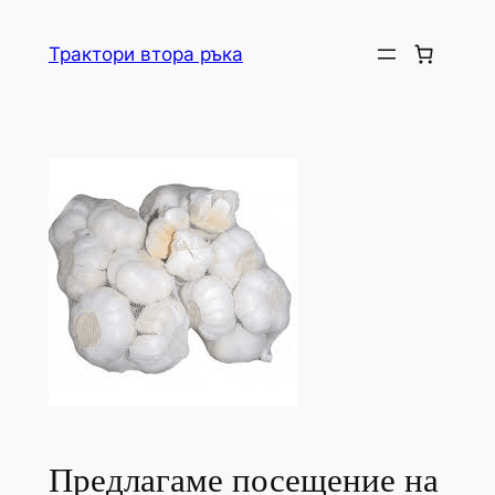
Skip
to
Трактори втора ръка
content
Предлагаме посещение на