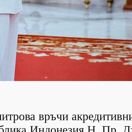
итрова връчи акредитивни
ублика Индонезия Н. Пр. 