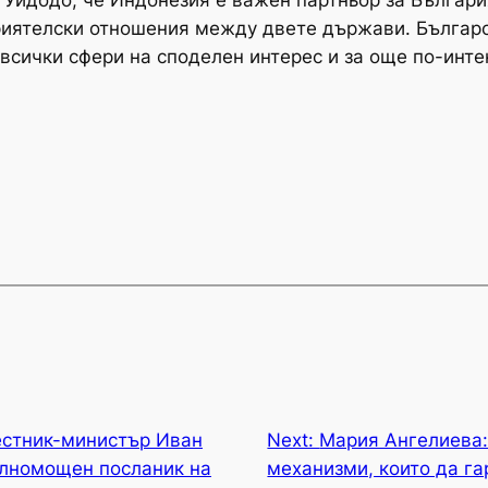
Уидодо, че Индонезия е важен партньор за Българи
риятелски отношения между двете държави. Българс
всички сфери на споделен интерес и за още по-инте
естник-министър Иван
Next:
Мария Ангелиева:
ълномощен посланик на
механизми, които да г