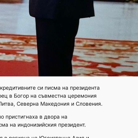
кредитивните си писма на президента
орец в Богор на съвместна церемония
 Литва, Северна Македония и Словения.
о пристигнаха в двора на
сма на индонизийския президент.