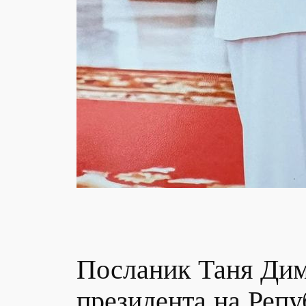
Посланик Таня Дим
президента на Реп