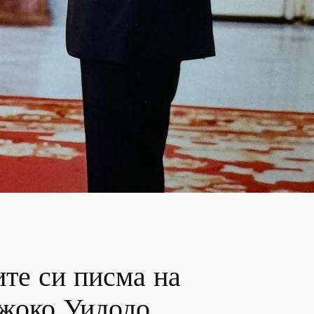
те си писма на
Джоко Уидодо