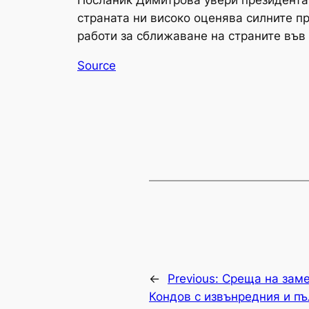
Посланик Димитрова увери президента 
страната ни високо оценява силните п
работи за сближаване на страните във 
Source
←
Previous:
Среща на зам
Кондов с извънредния и п