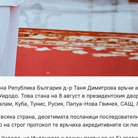
на Република България д-р Таня Димитрова връчи а
Уидодо. Това стана на 8 август в президентския дв
алам, Куба, Тунис, Русия, Папуа-Нова Гвинея, САЩ,
всяка страна, десетимата посланици последователн
о на строг протокол те връчиха акредитивните си пи