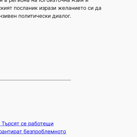
я в региона на Югоизточна Азия и
кият посланик изрази желанието си да
нзивен политически диалог.
 Търсят се работещи
арантират безпроблемното