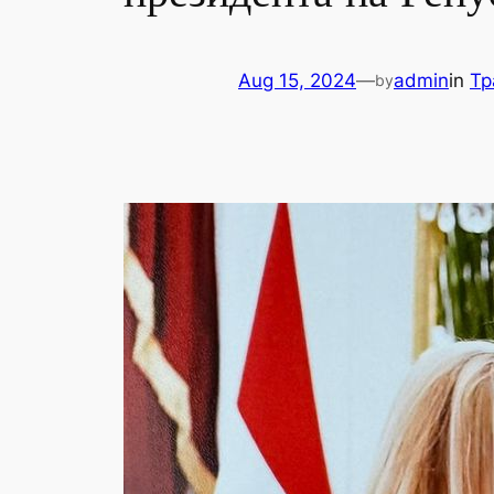
Aug 15, 2024
—
admin
in
Тр
by