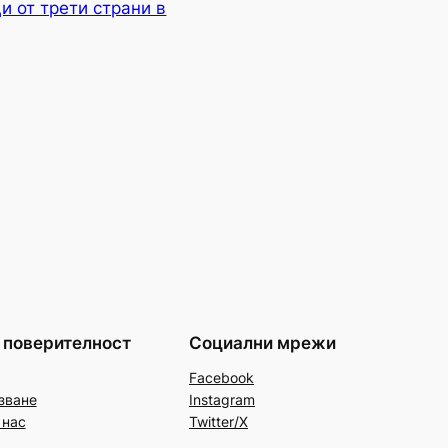
и от трети страни в
 поверителност
Социални мрежи
Facebook
зване
Instagram
 нас
Twitter/X