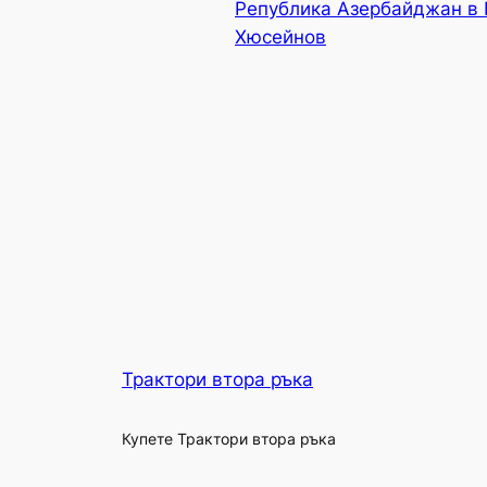
Република Азербайджан в 
Хюсейнов
Трактори втора ръка
Купете Трактори втора ръка