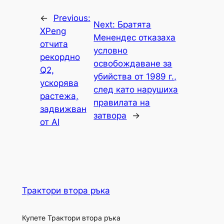
←
Previous:
Next:
Братята
XPeng
Менендес отказаха
отчита
условно
рекордно
освобождаване за
Q2,
убийства от 1989 г.,
ускорява
след като нарушиха
растежа,
правилата на
задвижван
затвора
→
от AI
Трактори втора ръка
Купете Трактори втора ръка