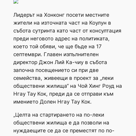
Лидерът на Хонконг посети местните
жители на източната част на Коулун в
събота сутринта като част от консултация
преди неговото адрес на политиката,
което той обяви, че ще бъде на 17
септември. Главен изпълнителен
директор Джон Лий Ка-чиу в събота
започна посещението си при две
семейства, живеещи в проект за „леки
обществени жилища“ на Чой Хинг Роуд на
Нгау Тау Кок, преди да се отправи към
имението Долен Нгау Тау Кок.
„Целта на стартирането на по-леки
обществени жилища е да позволи на
нуждаещите се да се преместят по по-