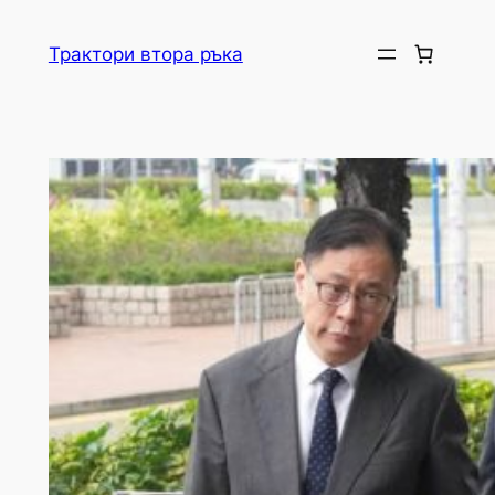
Skip
to
Трактори втора ръка
content