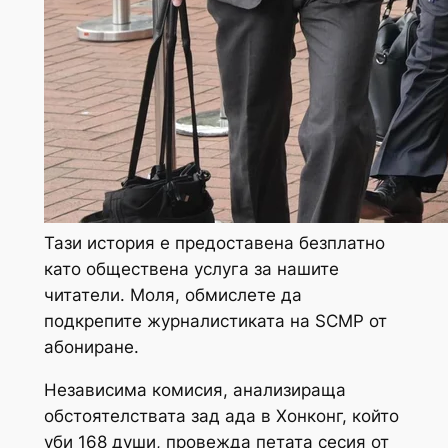
Тази история е предоставена безплатно
като обществена услуга за нашите
читатели. Моля, обмислете да
подкрепите журналистиката на SCMP от
абониране
.
Независима комисия, анализираща
обстоятелствата зад ада в Хонконг, който
уби 168 души, провежда петата сесия от