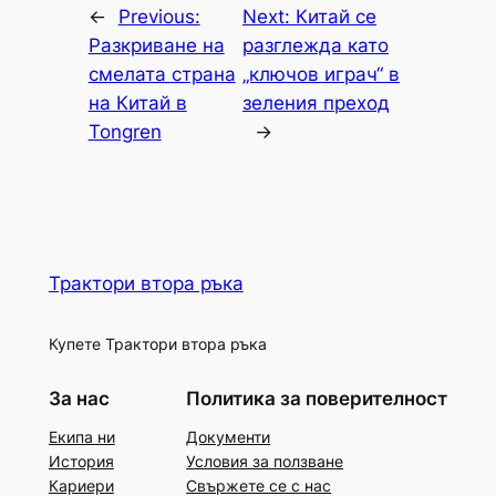
←
Previous:
Next:
Китай се
Разкриване на
разглежда като
смелата страна
„ключов играч“ в
на Китай в
зеления преход
Tongren
→
Трактори втора ръка
Купете Трактори втора ръка
За нас
Политика за поверителност
Екипа ни
Документи
История
Условия за ползване
Кариери
Свържете се с нас