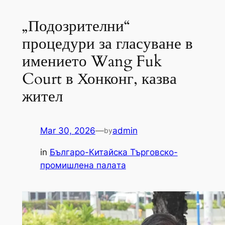
„Подозрителни“
процедури за гласуване в
имението Wang Fuk
Court в Хонконг, казва
жител
Mar 30, 2026
—
admin
by
in
Българо-Китайска Търговско-
промишлена палaта