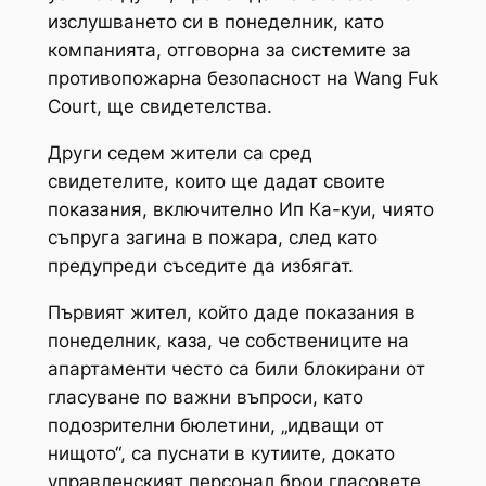
изслушването си в понеделник, като
компанията, отговорна за системите за
противопожарна безопасност на Wang Fuk
Court, ще свидетелства.
Други седем жители са сред
свидетелите, които ще дадат своите
показания, включително Ип Ка-куи, чиято
съпруга загина в пожара, след като
предупреди съседите да избягат.
Първият жител, който даде показания в
понеделник, каза, че собствениците на
апартаменти често са били блокирани от
гласуване по важни въпроси, като
подозрителни бюлетини, „идващи от
нищото“, са пуснати в кутиите, докато
управленският персонал брои гласовете.