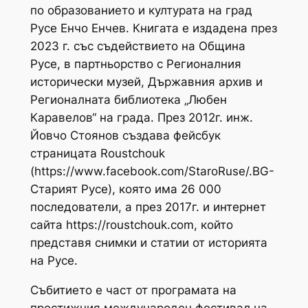
по образованието и културата на град
Русе Енчо Енчев. Книгата е издадена през
2023 г. със съдействието на Община
Русе, в партньорство с Регионалния
исторически музей, Държавния архив и
Регионалната библиотека „Любен
Каравелов“ на града. През 2012г. инж.
Йовчо Стоянов създава фейсбук
страницата Roustchouk
(https://www.facebook.com/StaroRuse/.BG-
Старият Русе), която има 26 000
последователи, а през 2017г. и интернет
сайта https://roustchouk.com, който
представя снимки и статии от историята
на Русе.
Събитието е част от програмата на
престижния международен фестивал на