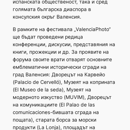
испанската общественост, така и сред
голямата българска диаспора в
консулския окръг Валенсия.
В рамките на фестивала „ValenciaPhoto“
ще бъдат проведени редица
конференции, дискусии, представяния на
книги, прожекции и др. За проявите на
форума своите врати отварят основните
емблематични исторически сгради на
град Валенсия: Дворецът на Карвейо
(Palacio de Cervelló), Музеят на коприната
(El Museo de la seda), Музеят на
модерното изкуство (MUVIM), Дворецът
на комуникациите (El Palao de las
comunicaciones-бившата сграда на
пощата), старата борса за морски
продукти (La Lonja), площадът на