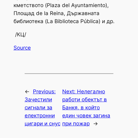
кметството (Plaza del Ayuntamiento),
Площад de la Reina, Държавната
библиотека (La Biblioteca Pública) и др.
/КЦ/
Source
←
Previous:
Next:
Нелегално
Зачестили
работи обектът в
сигнали за
Банкя, в който
електронни
един човек загина
цигари и снус
при пожар
→