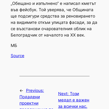
„Обещано и изпълнено“ е написал кметът
във фейсбук. Той уверява, че Общината
ще подсигури средства за реновирането
на видимите откъм улицата фасади, за да
се възстанови очарователния облик на
Белоградчик от началото на ХХ век.
МБ
Source
←
Previous:
Next:
Този
Подадени
медал е важен
проектни
за всички нас.