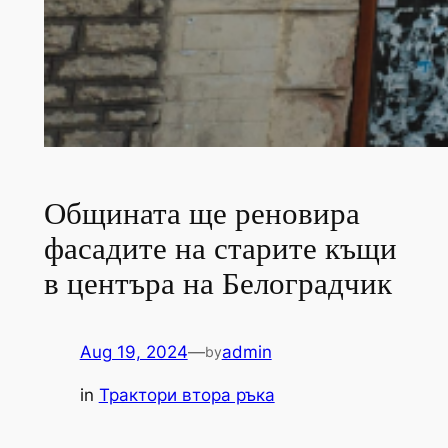
Общината ще реновира
фасадите на старите къщи
в центъра на Белоградчик
Aug 19, 2024
—
admin
by
in
Трактори втора ръка