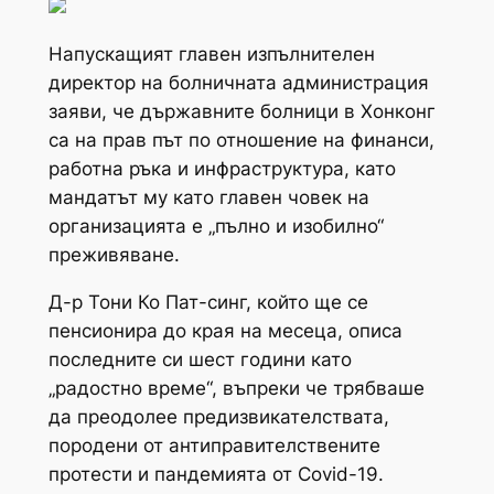
Напускащият главен изпълнителен
директор на болничната администрация
заяви, че държавните болници в Хонконг
са на прав път по отношение на финанси,
работна ръка и инфраструктура, като
мандатът му като главен човек на
организацията е „пълно и изобилно“
преживяване.
Д-р Тони Ко Пат-синг, който ще се
пенсионира до края на месеца, описа
последните си шест години като
„радостно време“, въпреки че трябваше
да преодолее предизвикателствата,
породени от антиправителствените
протести и пандемията от Covid-19.