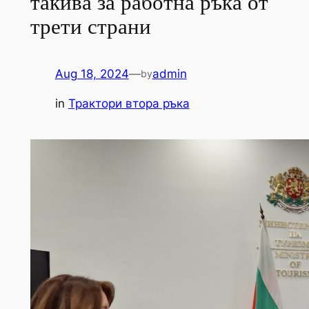
такива за работна ръка от
трети страни
Aug 18, 2024
—
admin
by
in
Трактори втора ръка