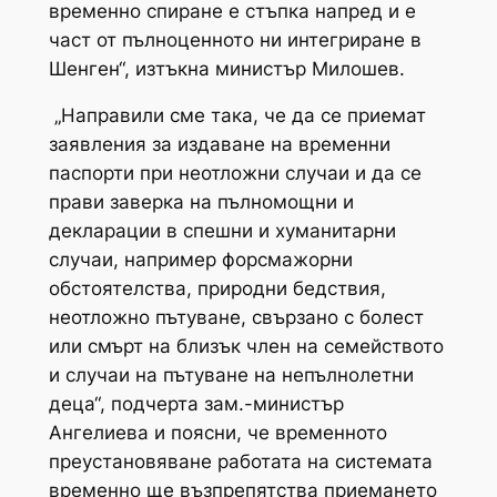
временно спиране е стъпка напред и е
част от пълноценното ни интегриране в
Шенген“, изтъкна министър Милошев.
„Направили сме така, че да се приемат
заявления за издаване на временни
паспорти при неотложни случаи и да се
прави заверка на пълномощни и
декларации в спешни и хуманитарни
случаи, например форсмажорни
обстоятелства, природни бедствия,
неотложно пътуване, свързано с болест
или смърт на близък член на семейството
и случаи на пътуване на непълнолетни
деца“, подчерта зам.-министър
Ангелиева и поясни, че временното
преустановяване работата на системата
временно ще възпрепятства приемането