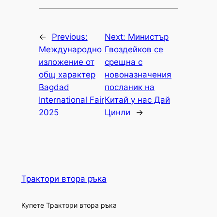
←
Previous:
Next:
Министър
Международно
Гвоздейков се
изложение от
срещна с
общ характер
новоназначения
Bagdad
посланик на
International Fair
Китай у нас Дай
2025
Цинли
→
Трактори втора ръка
Купете Трактори втора ръка