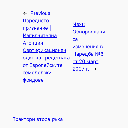
←
Previous:
Поредното
Next:
признание |
Обнородвани
Изпълнителна
са
Агенция
изменения в
Сертификационен
Наредба №6
одит на средствата
от 20 март
от Европейските
2007 г.
→
земеделски
фондове
Трактори втора ръка