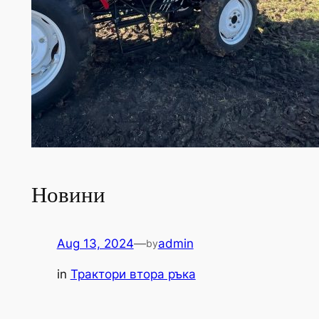
Новини
Aug 13, 2024
—
admin
by
in
Трактори втора ръка