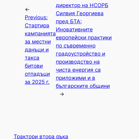
директор на НСОРБ
←
Силвия Георгиева
Previous:
пред БТА:
Стартира
Иновативните
кампанията
европейски практики
за местни
по съвременно
данъци и
градоустройство и
такса
производство на
битови
чиста енергия са
отпадъци
приложими и в
за 2025 г.
българските общини
→
Трактори втора ръка