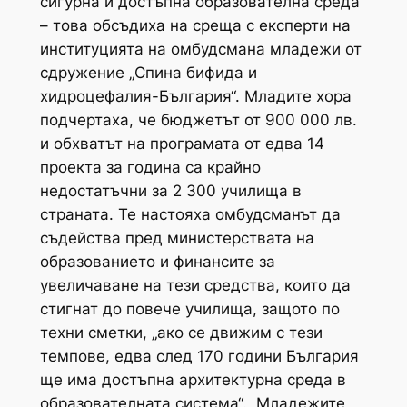
сигурна и достъпна образователна среда“
– това обсъдиха на среща с експерти на
институцията на омбудсмана младежи от
сдружение „Спина бифида и
хидроцефалия-България“. Младите хора
подчертаха, че бюджетът от 900 000 лв.
и обхватът на програмата от едва 14
проекта за година са крайно
недостатъчни за 2 300 училища в
страната. Те настояха омбудсманът да
съдейства пред министерствата на
образованието и финансите за
увеличаване на тези средства, които да
стигнат до повече училища, защото по
техни сметки, „ако се движим с тези
темпове, едва след 170 години България
ще има достъпна архитектурна среда в
образователната система“. Младежите