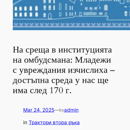
На среща в институцията
на омбудсмана: Младежи
с увреждания изчислиха –
достъпна среда у нас ще
има след 170 г.
Mar 24, 2025
—
admin
by
in
Трактори втора ръка