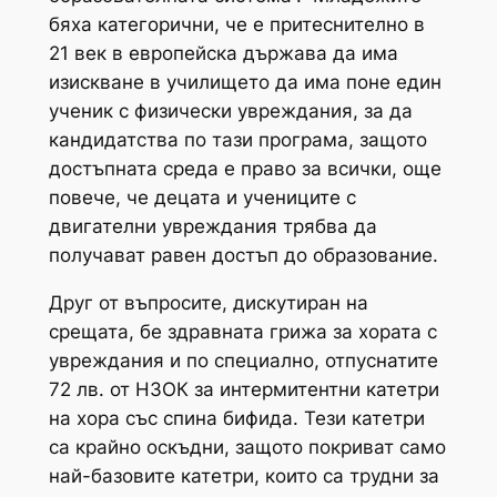
бяха категорични, че е притеснително в
21 век в европейска държава да има
изискване в училището да има поне един
ученик с физически увреждания, за да
кандидатства по тази програма, защото
достъпната среда е право за всички, още
повече, че децата и учениците с
двигателни увреждания трябва да
получават равен достъп до образование.
Друг от въпросите, дискутиран на
срещата, бе здравната грижа за хората с
увреждания и по специално, отпуснатите
72 лв. от НЗОК за интермитентни катетри
на хора със спина бифида. Тези катетри
са крайно оскъдни, защото покриват само
най-базовите катетри, които са трудни за