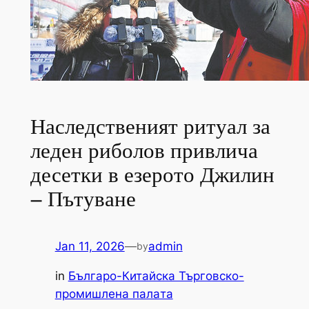
Наследственият ритуал за
леден риболов привлича
десетки в езерото Джилин
– Пътуване
Jan 11, 2026
—
admin
by
in
Българо-Китайска Търговско-
промишлена палaта