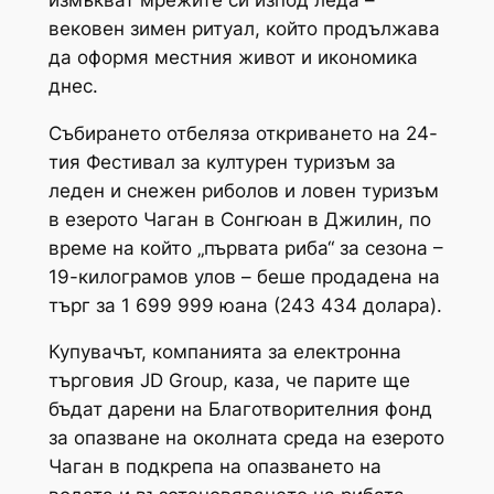
вековен зимен ритуал, който продължава
да оформя местния живот и икономика
днес.
Събирането отбеляза откриването на 24-
тия Фестивал за културен туризъм за
леден и снежен риболов и ловен туризъм
в езерото Чаган в Сонгюан в Джилин, по
време на който „първата риба“ за сезона –
19-килограмов улов – беше продадена на
търг за 1 699 999 юана (243 434 долара).
Купувачът, компанията за електронна
търговия JD Group, каза, че парите ще
бъдат дарени на Благотворителния фонд
за опазване на околната среда на езерото
Чаган в подкрепа на опазването на