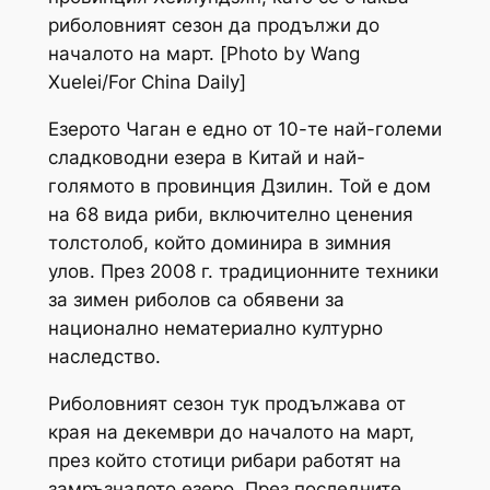
риболовният сезон да продължи до
началото на март. [Photo by Wang
Xuelei/For China Daily]
Езерото Чаган е едно от 10-те най-големи
сладководни езера в Китай и най-
голямото в провинция Дзилин. Той е дом
на 68 вида риби, включително ценения
толстолоб, който доминира в зимния
улов. През 2008 г. традиционните техники
за зимен риболов са обявени за
национално нематериално културно
наследство.
Риболовният сезон тук продължава от
края на декември до началото на март,
през който стотици рибари работят на
замръзналото езеро. През последните