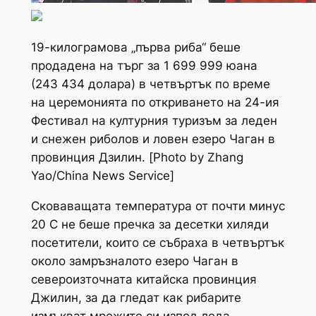
19-килограмова „първа риба“ беше
продадена на търг за 1 699 999 юана
(243 434 долара) в четвъртък по време
на церемонията по откриването на 24-ия
Фестивал на културния туризъм за леден
и снежен риболов и ловен езеро Чаган в
провинция Дзилин. [Photo by Zhang
Yao/China News Service]
Сковаващата температура от почти минус
20 C не беше пречка за десетки хиляди
посетители, които се събраха в четвъртък
около замръзналото езеро Чаган в
североизточната китайска провинция
Джилин, за да гледат как рибарите
измъкват мрежите си изпод леда –