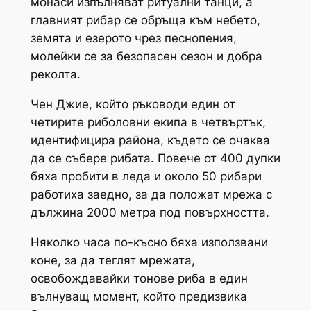
монаси изпълняват ритуални танци, а
главният рибар се обръща към небето,
земята и езерото чрез песнопения,
молейки се за безопасен сезон и добра
реколта.
Чен Джие, който ръководи един от
четирите риболовни екипа в четвъртък,
идентифицира района, където се очаква
да се събере рибата. Повече от 400 дупки
бяха пробити в леда и около 50 рибари
работиха заедно, за да положат мрежа с
дължина 2000 метра под повърхността.
Няколко часа по-късно бяха използвани
коне, за да теглят мрежата,
освобождавайки тонове риба в един
вълнуващ момент, който предизвика