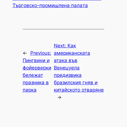
Търговско-промишлена палaта
Next:
Как
←
Previous:
американската
Пингвини и
атака във
фойерверки
Венецуела
бележат
предизвика
празника в
бразилския гняв и
парка
китайското отваряне
→