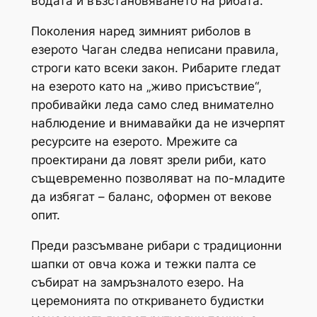
водата и възстановяването на рибата.
Поколения наред зимният риболов в
езерото Чаган следва неписани правила,
строги като всеки закон. Рибарите гледат
на езерото като на „живо присъствие“,
пробивайки леда само след внимателно
наблюдение и внимавайки да не изчерпят
ресурсите на езерото. Мрежите са
проектирани да ловят зрели риби, като
същевременно позволяват на по-младите
да избягат – баланс, оформен от векове
опит.
Преди разсъмване рибари с традиционни
шапки от овча кожа и тежки палта се
събират на замръзналото езеро. На
церемонията по откриването будистки