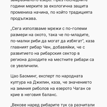
години мерките за екологична защита
промениха начина, по който традицията
продължава.
„Сега използваме мрежи с по-големи
размери на окото, така че по-младите,
по-малки риби да могат да избягат“, каза
главният рибар Чен, добавяйки, че с
развитието на рибарския сектор в
региона доходите на местните рибари са
се увеличили.
Цао Баоминг, експерт по народната
култура на Джилин, каза, че значението
на зимния риболов на езерото Чаган се
крие в неговия баланс.
„Векове наред рибарите тук са разчитали