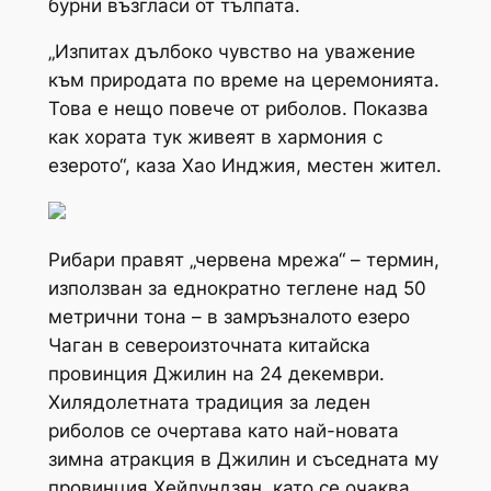
бурни възгласи от тълпата.
„Изпитах дълбоко чувство на уважение
към природата по време на церемонията.
Това е нещо повече от риболов. Показва
как хората тук живеят в хармония с
езерото“, каза Хао Инджия, местен жител.
Рибари правят „червена мрежа“ – термин,
използван за еднократно теглене над 50
метрични тона – в замръзналото езеро
Чаган в североизточната китайска
провинция Джилин на 24 декември.
Хилядолетната традиция за леден
риболов се очертава като най-новата
зимна атракция в Джилин и съседната му
провинция Хейлундзян, като се очаква