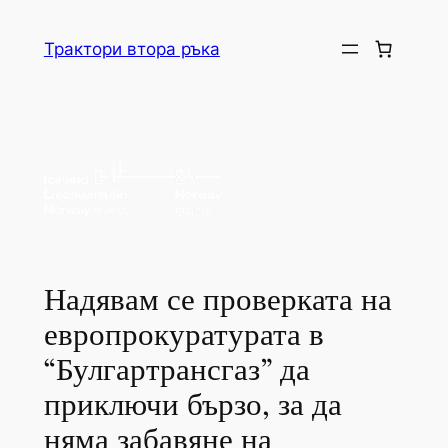
Skip
to
Трактори втора ръка
content
Надявам се проверката на
европрокуратурата в
“Булгартрансгаз” да
приключи бързо, за да
няма забавяне на