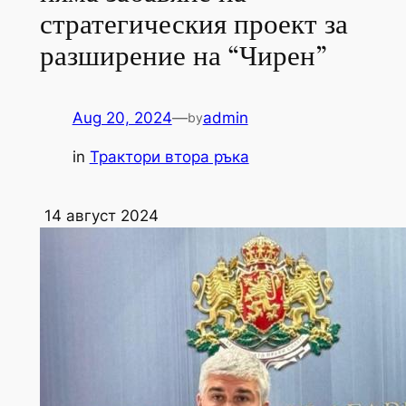
стратегическия проект за
разширение на “Чирен”
Aug 20, 2024
—
admin
by
in
Трактори втора ръка
14 август 2024