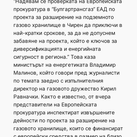
“Надявам се проверката на Европейската
прокуратура в “Булгартрансгаз” ЕАД по
проекта за разширение на подземното
газово хранилище в Чирен да приключи в
най-кратки срокове, за да не допуснем
забавяне на проекта, който е ключов за
диверсификацията и енергийната
сигурност в региона.” Това каза
министърът на енергетиката Владимир
Малинов, който говори пред журналисти
по темата заедно с изпълнителния
директор на газовото дружество Кирил
Равначки. Както е известно, от вчера
представители на Европейската
прокуратура инспектират извършените
дейности по проекта за разширение на
газовото хранилище, които се финансират
с европейски средства в размер на близо