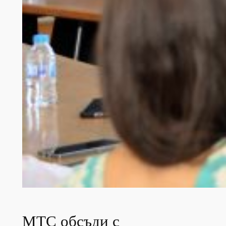
МТС обсъди с