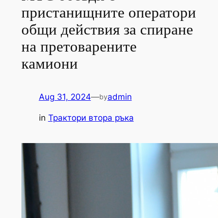
пристанищните оператори
общи действия за спиране
на претоварените
камиони
Aug 31, 2024
—
admin
by
in
Трактори втора ръка