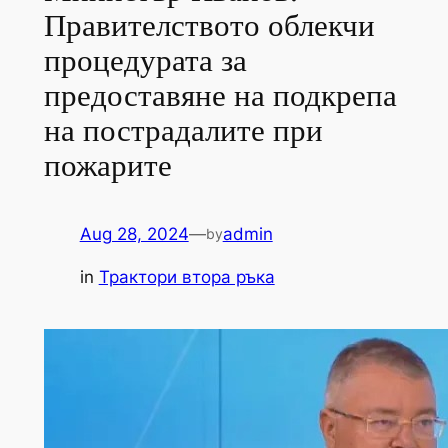
Правителството облекчи
процедурата за
предоставяне на подкрепа
на пострадалите при
пожарите
Aug 28, 2024
—
admin
by
in
Трактори втора ръка