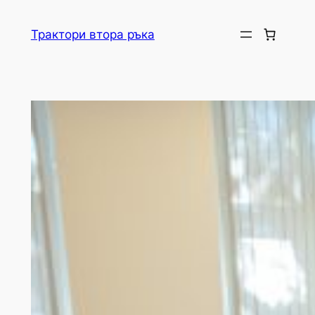
Skip
to
Трактори втора ръка
content