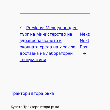
←
Previous:
Международен
търг на Министерство на
Next:
здравеопазването и
Next
околната среда на Ирак за
Post
доставка на лабораторни
→
консумативи
Трактори втора ръка
Купете Трактори втора ръка