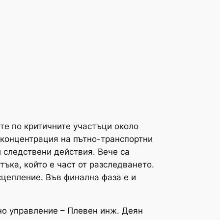
те по критичните участъци около
 концентрация на пътно-транспортни
 следствени действия. Вече са
ъка, който е част от разследването.
сцепление. Във финална фаза е и
но управление – Плевен инж. Деян