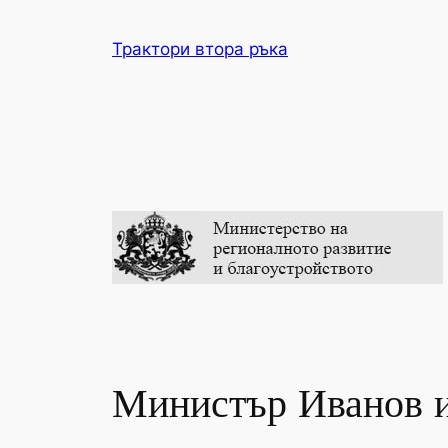
Skip
to
Трактори втора ръка
content
Министър Иванов и