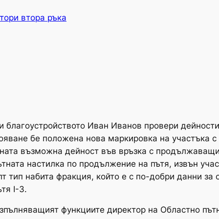
тори втора ръка
и благоустройството Иван Иванов провери дейности
ояване бе положена нова маркировка на участъка с
ената възможна дейност във връзка с продължаващи
тната настилка по продължение на пътя, извън участ
 тип набита фракция, който е с по-добри данни за 
тя I-3.
изпълняващият функциите директор на Областно път