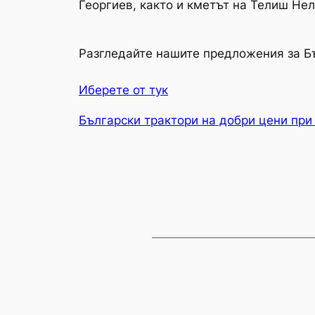
Георгиев, както и кметът на Телиш Не
Разгледайте нашите предложения за Б
Иберете от тук
Български трактори на добри цени при