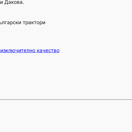
ли Дакова.
ългарски трактори
 изключително качество