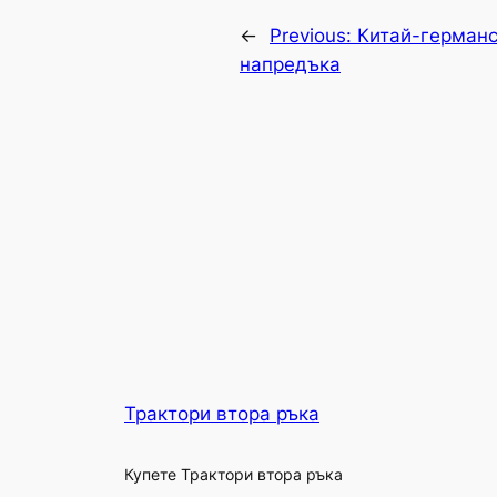
←
Previous:
Китай-германс
напредъка
Трактори втора ръка
Купете Трактори втора ръка