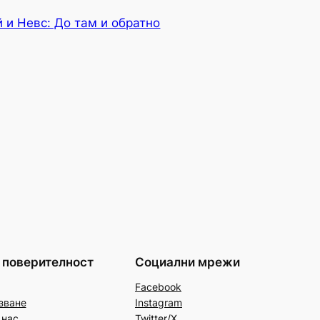
 и Невс: До там и обратно
 поверителност
Социални мрежи
Facebook
зване
Instagram
 нас
Twitter/X