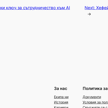
ки ключ за сътрудничество към AI
Next:
Хефей
→
За нас
Политика за
Екипа ни
Документи
История
Условия за пол
Кариери
Свържете се с