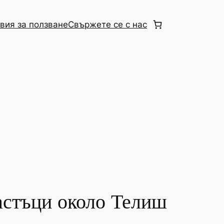
вия за ползване
Свържете се с нас
астъци около Телиш