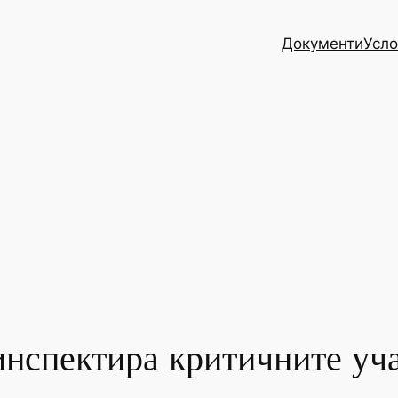
Документи
Усло
нспектира критичните уч