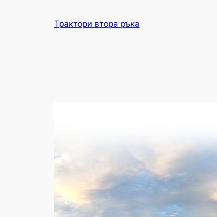
Skip
to
Трактори втора ръка
content