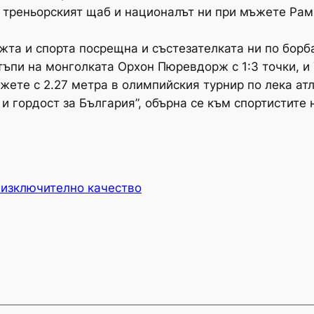
реньорският щаб и националът ни при мъжете Рами К
 и спорта посрещна и състезателката ни по борба 
тъпи на монголката Орхон Пюревдорж с 1:3 точки, и 
жете с 2.27 метра в олимпийския турнир по лека ат
 гордост за България”, обърна се към спортистите 
 изключително качество