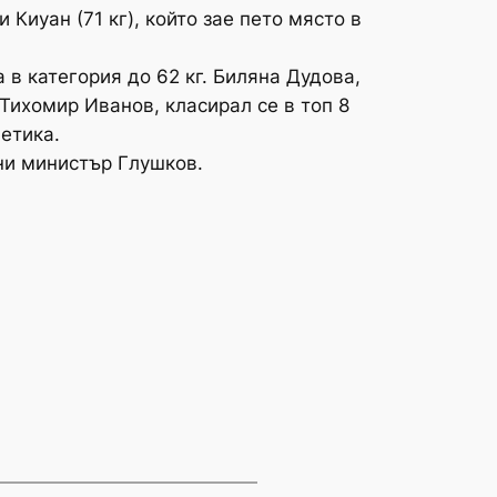
иуан (71 кг), който зае пето място в
в категория до 62 кг. Биляна Дудова,
Тихомир Иванов, класирал се в топ 8
летика.
ни министър Глушков.