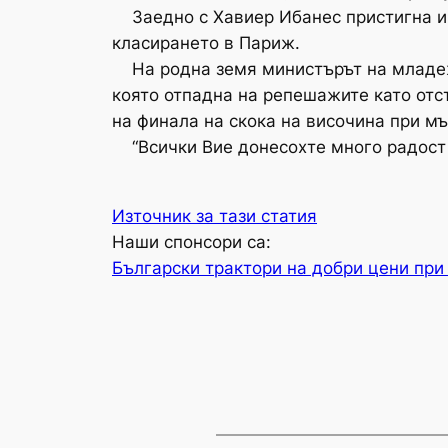
Заедно с Хавиер Ибанес пристигна и т
класирането в Париж.
На родна земя министърът на младежта
която отпадна на репешажите като отс
на финала на скока на височина при мъ
“Всички Вие донесохте много радост и
Източник за тази статия
Наши спонсори са:
Български трактори на добри цени при