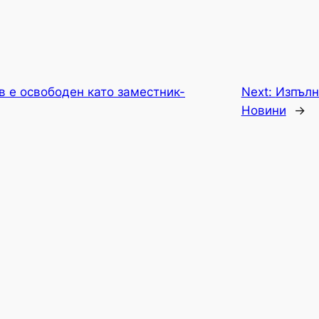
в е освободен като заместник-
Next:
Изпълн
Новини
→