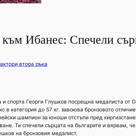
към Ибанес: Спечели сърц
актори втора ръка
и спорта Георги Глушков посрещна медалиста от О
с в категория до 57 кг. завоюва бронзовото отличие
пейски шампион за юноши отстъпи пред киргизстане
ане. Ти спечели сърцата на българите и вярвам, ч
лушков на бронзовия медалист.