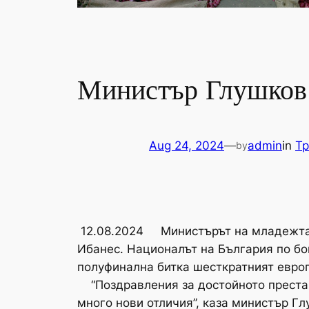
Министър Глушков 
Aug 24, 2024
—
admin
in
Тр
by
12.08.2024 Министърът на младежта 
Ибанес. Националът на България по бок
полуфинална битка шесткратният евро
“Поздравления за достойното престав
много нови отличия”, каза министър Г