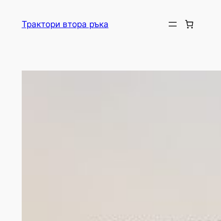
Skip
to
Трактори втора ръка
content