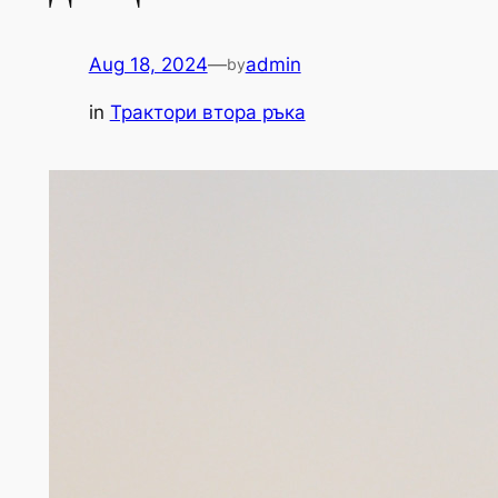
Aug 18, 2024
—
admin
by
in
Трактори втора ръка