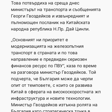
Това потвърдиха на среща днес
министърът на транспорта и съобщенията
Георги Гвоздейков и извънредният и
пълномощен посланик на Китайската
народна република Н.Пр. Дай Цинли.
„Основният ни приоритет е
модернизацията на железопътния
транспорт в страната и по това
направление е предвиден сериозен
финансов ресурс по ПВУ“, каза по време
на разговора министър Гвоздейков. Той
подчерта, че България може да черпи
опит от темповете, с които се развива
Китай в сферата на високоскоростната жп
инфраструктура и новите технологии.
Министър Гвоздейков изтъкна ролята на
България като стратегическа точка в