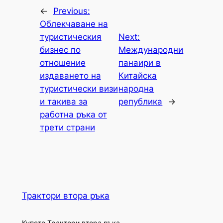
←
Previous:
Облекчаване на
туристическия
Next:
бизнес по
Международни
отношение
панаири в
издаването на
Китайска
туристически визи
народна
и такива за
република
→
работна ръка от
трети страни
Трактори втора ръка
Купете Трактори втора ръка