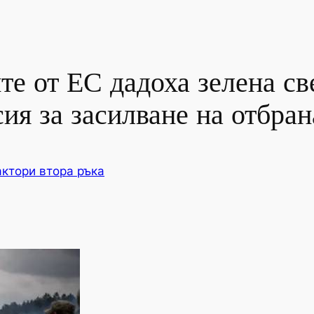
те от ЕС дадоха зелена св
ия за засилване на отбран
актори втора ръка