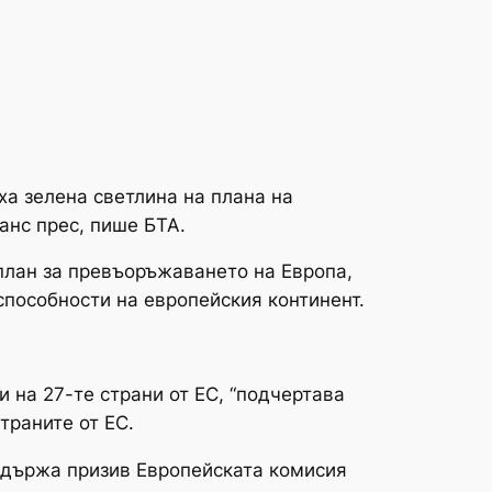
ха зелена светлина на плана на
анс прес, пише БТА.
план за превъоръжаването на Европа,
способности на европейския континент.
 на 27-те страни от ЕС, “подчертава
траните от ЕС.
съдържа призив Европейската комисия