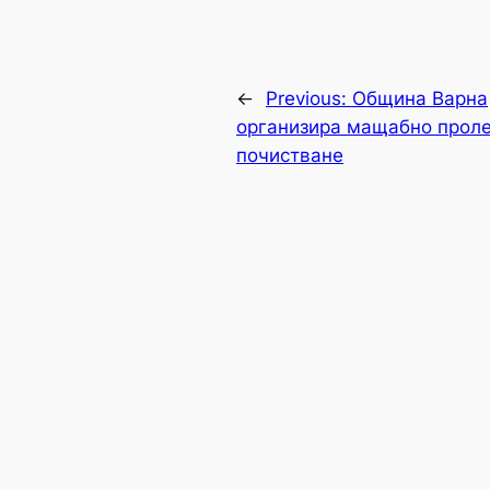
←
Previous:
Община Варна
организира мащабно прол
почистване