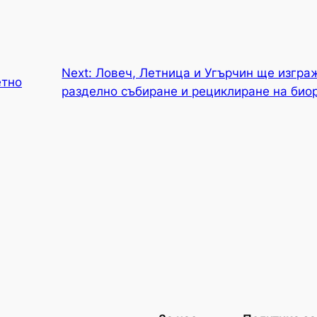
Next:
Ловеч, Летница и Угърчин ще изгра
етно
разделно събиране и рециклиране на био