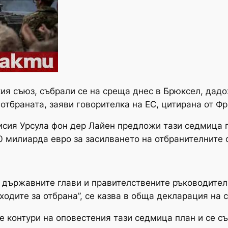
ия съюз, събрали се на среща днес в Брюксел, дадо
отбраната, заяви говорителка на ЕС, цитирана от Фр
исия Урсула фон дер Лайен предложи тази седмица 
0 милиарда евро за засилването на отбранителните 
т държавните глави и правителствените ръководители
одите за отбрана”, се казва в обща декларация на с
е контури на оповестения тази седмица план и се 