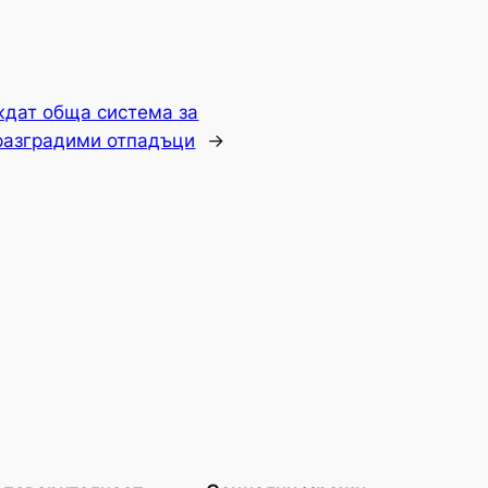
ждат обща система за
разградими отпадъци
→