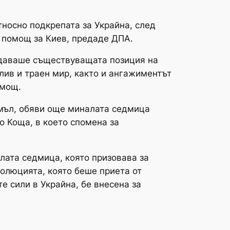
тносно подкрепата за Украйна, след
а помощ за Киев, предаде ДПА.
ждаваше съществуващата позиция на
лив и траен мир, както и ангажиментът
омощ.
мъл, обяви още миналата седмица
о Коща, в което спомена за
лата седмица, която призовава за
золюцията, която беше приета от
е сили в Украйна, бе внесена за