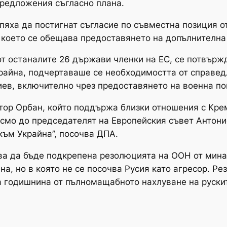
предложения съгласно плана.
пяха да постигнат съгласие по съвместна позиция о
в което се обещава предоставянето на допълнителн
от останалите 26 държави членки на ЕС, се потвър
райна, подчертаваше се необходимостта от справед
иев, включително чрез предоставянето на военна п
тор Орбан, който поддържа близки отношения с Кре
исмо до председателят на Европейския съвет Антони
към Украйна”, посочва ДПА.
ва да бъде подкрепена резолюцията на ООН от мина
на, но в която не се посочва Русия като агресор. Ре
а годишнина от пълномащабното нахлуване на рускит