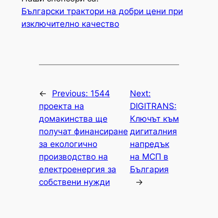
Български трактори на добри цени при
изключително качество
←
Previous:
1544
Next:
проекта на
DIGITRANS:
домакинства ще
Ключът към
получат финансиране
дигиталния
за екологично
напредък
производство на
на МСП в
електроенергия за
България
собствени нужди
→