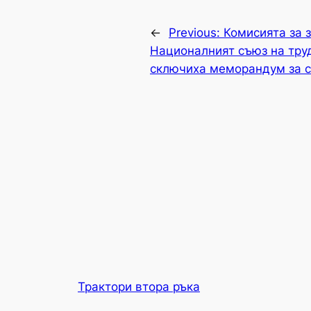
←
Previous:
Комисията за 
Националният съюз на тру
сключиха меморандум за 
Трактори втора ръка