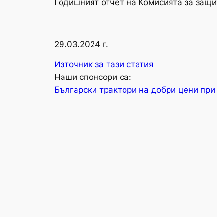
Годишният отчет на Комисията за защит
29.03.2024 г.
Източник за тази статия
Наши спонсори са:
Български трактори на добри цени при