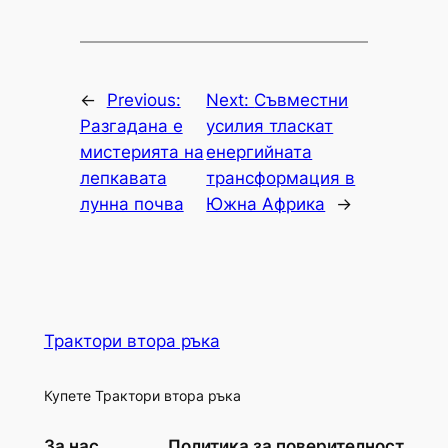
←
Previous:
Next:
Съвместни
Разгадана е
усилия тласкат
мистерията на
енергийната
лепкавата
трансформация в
лунна почва
Южна Африка
→
Трактори втора ръка
Купете Трактори втора ръка
За нас
Политика за поверителност