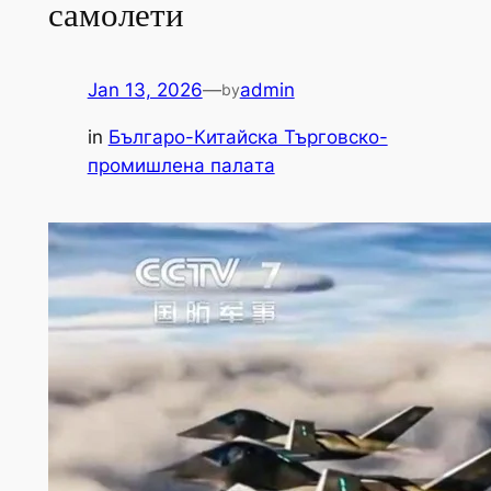
самолети
Jan 13, 2026
—
admin
by
in
Българо-Китайска Търговско-
промишлена палaта