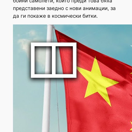
бойни самолети, които преди това бяха
представени заедно с нови анимации, за
да ги покаже в космически битки.