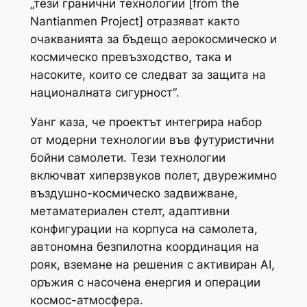
„тези гранични технологии [from the
Nantianmen Project] отразяват както
очакванията за бъдещо аерокосмическо и
космическо превъзходство, така и
насоките, които се следват за защита на
националната сигурност“.
Уанг каза, че проектът интегрира набор
от модерни технологии във футуристични
бойни самолети. Тези технологии
включват хиперзвуков полет, двурежимно
въздушно-космическо задвижване,
метаматериален стелт, адаптивни
конфигурации на корпуса на самолета,
автономна безпилотна координация на
рояк, вземане на решения с активиран AI,
оръжия с насочена енергия и операции
космос-атмосфера.