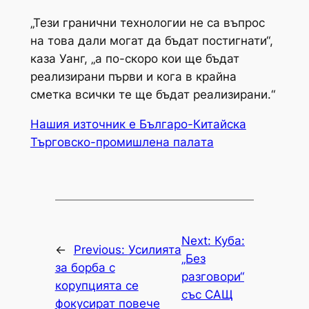
„Тези гранични технологии не са въпрос
на това дали могат да бъдат постигнати“,
каза Уанг, „а по-скоро кои ще бъдат
реализирани първи и кога в крайна
сметка всички те ще бъдат реализирани.“
Нашия източник е Българо-Китайска
Търговско-промишлена палaта
Next:
Куба:
←
Previous:
Усилията
„Без
за борба с
разговори“
корупцията се
със САЩ
фокусират повече