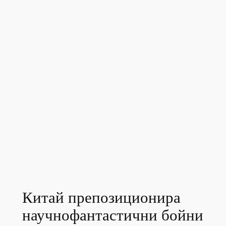
Китай препозиционира
научнофантастични бойни