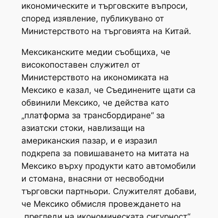
икономическите и търговските въпроси,
според изявление, публикувано от
Министерството на търговията на Китай.
Мексиканските медии съобщиха, че
високопоставен служител от
Министерството на икономиката на
Мексико е казал, че Съединените щати са
обвинили Мексико, че действа като
„платформа за трансбордиране“ за
азиатски стоки, навлизащи на
американския пазар, и е изразил
подкрепа за повишаването на митата на
Мексико върху продукти като автомобили
и стомана, внасяни от несвободни
търговски партньори. Служителят добави,
че Мексико обмисля провеждането на
„прегледи на икономическата сигурност“