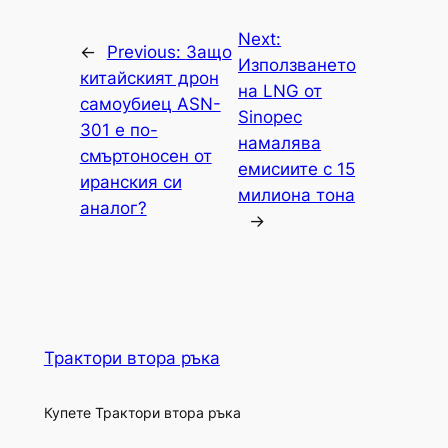
Next:
←
Previous:
Защо
Използването
китайският дрон
на LNG от
самоубиец ASN-
Sinopec
301 е по-
намалява
смъртоносен от
емисиите с 15
иранския си
милиона тона
аналог?
→
Трактори втора ръка
Купете Трактори втора ръка