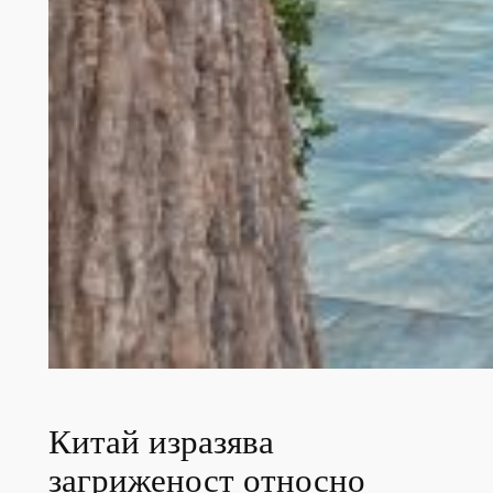
Китай изразява
загриженост относно